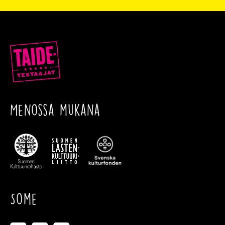
Menossa mukana
Some