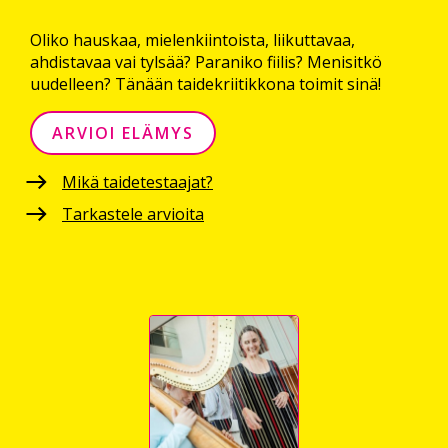
Oliko hauskaa, mielenkiintoista, liikuttavaa,
ahdistavaa vai tylsää? Paraniko fiilis? Menisitkö
uudelleen? Tänään taidekriitikkona toimit sinä!
ARVIOI ELÄMYS
Mikä taidetestaajat?
Tarkastele arvioita