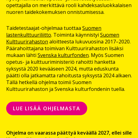
opettajalla on merkittävä rooli kahdeksasluokkalaisen
nuoren taidekokemuksen onnistumisessa.
Taidetestaajat-ohjelmaa tuottaa
Suomen
lastenkulttuuriliitto
. Toiminta käynnistyi
Suomen
Kulttuurirahaston
aloitteesta lukuvuosina 2017–2020.
Päärahoittajana toimivan Kulttuurirahaston lisäksi
mukaan lähti
Svenska kulturfonden
. Myös Suomen
opetus- ja kulttuuriministeriö rahoitti hanketta
syksystä 2020 kevääseen 2024, mutta eduskunta
päätti olla jatkamatta rahoitusta syksystä 2024 alkaen.
Tällä hetkellä ohjelma toimii Suomen
Kulttuurirahaston ja Svenska kulturfondenin tuella.
LUE LISÄÄ OHJELMASTA
Ohjelma on vaarassa päättyä keväällä 2027, ellei sille