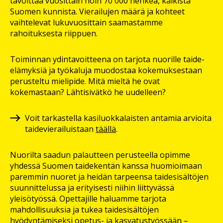
tavoittaa vuosittain noin 70 000 henkeä, kaikista
Suomen kunnista. Vierailujen määrä ja kohteet
vaihtelevat lukuvuosittain saamastamme
rahoituksesta riippuen.
Toiminnan ydintavoitteena on tarjota nuorille taide-
elämyksiä ja työkaluja muodostaa kokemuksestaan
perusteltu mielipide. Mitä mieltä he ovat
kokemastaan? Lähtisivätkö he uudelleen?
Voit tarkastella kasiluokkalaisten antamia arvioita
taidevierailuistaan
täällä
.
Nuorilta saadun palautteen perusteella opimme
yhdessä Suomen taidekentän kanssa huomioimaan
paremmin nuoret ja heidän tarpeensa taidesisältöjen
suunnittelussa ja erityisesti niihin liittyvässä
yleisötyössä. Opettajille haluamme tarjota
mahdollisuuksia ja tukea taidesisältöjen
hyödyntämiseksi opetus- ja kasvatustyössään –