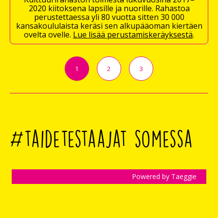
2020 kiitoksena lapsille ja nuorille. Rahastoa
perustettaessa yli 80 vuotta sitten 30 000
kansakoululaista keräsi sen alkupääoman kiertäen
ovelta ovelle.
Lue lisää perustamiskeräyksestä
.
1
2
3
#taidetestaajat somessa