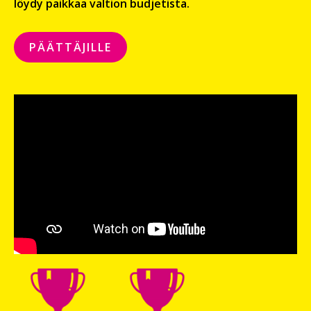
löydy paikkaa valtion budjetista.
PÄÄTTÄJILLE