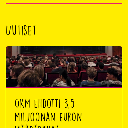
Uutiset
OKM ehdotti 3,5
miljoonan euron