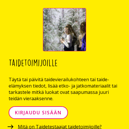
Taidetoimijoille
Täytä tai päivitä taidevierailukohteen tai taide-
elämyksen tiedot, lisää etko- ja jatkomateriaalit tai
tarkastele mitkä luokat ovat saapumassa juuri
teidän vieraaksenne.
KIRJAUDU SISÄÄN
Mitä on Taidetestaajat taidetoimijoille?