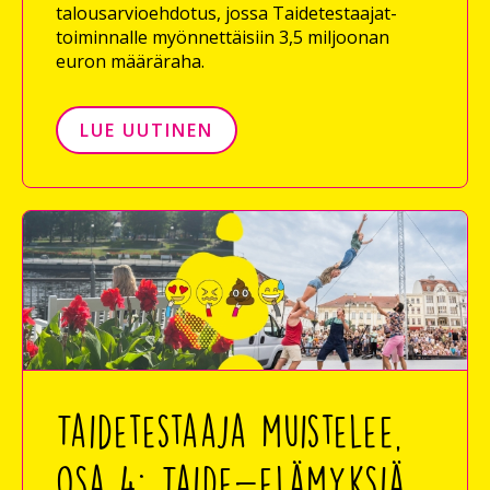
talousarvioehdotus, jossa Taidetestaajat-
toiminnalle myönnettäisiin 3,5 miljoonan
euron määräraha.
LUE UUTINEN
Taidetestaaja muistelee,
osa 4: Taide-elämyksiä