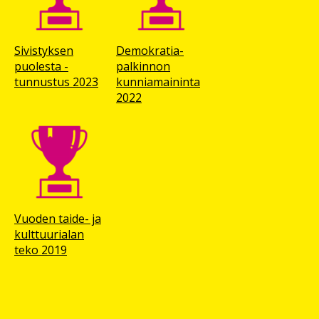
Sivistyksen
Demokratia-
puolesta -
palkinnon
tunnustus 2023
kunnia­maininta
2022
Vuoden taide- ja
kulttuuri­alan
teko 2019