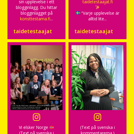
sin upplevelse i ett
taidetestaajat.fi
blogginlägg. Du hittar
blogginlägget på
“Varje upplevelse är
konsttestarna.fi
...
alltid lite...
taidetestaajat
taidetestaajat
Vi elsker Norge
(Text på svenska i
(Text på svenska i
kommentarerna.)