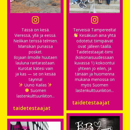
Tässä on kesä.
Terveisiä Tampereelta!
Vieressä, yllä ja eessä.
Kesäkuun aina yhtä
Neilikan terissä telmien.
odotetut tiimipäivät
Mansikan punassa
ovat jälleen täällä.
posket.
Taidetestaajat-tiimi
Ilojaan ilmoille huutaen
(kokonaisuudessaan
lauluna rantarastaan.
kuvassa 1) kokoontui
Kurotat kätesi vain
yhteen jo eilen, ja
ja kas — se on kesää
tänään ja huomenna
täynnä!
mukana menossa on
Uuno Kailas
myös Suomen
Suomen
lastenkulttuuriliiton...
lastenkulttuuriliiton...
taidetestaajat
taidetestaajat