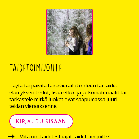
Taidetoimijoille
Täytä tai päivitä taidevierailukohteen tai taide-
elämyksen tiedot, lisää etko- ja jatkomateriaalit tai
tarkastele mitkä luokat ovat saapumassa juuri
teidän vieraaksenne.
KIRJAUDU SISÄÄN
Mitä on Taidetestaajat taidetoimijoille?