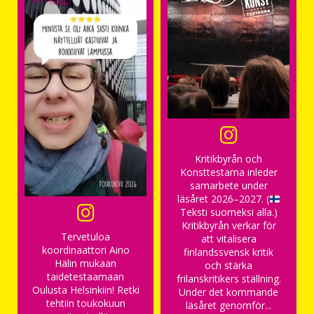
Kritikbyrån och
Konsttestarna inleder
samarbete under
läsåret 2026–2027. (
Teksti suomeksi alla.)
Kritikbyrån verkar för
Tervetuloa
att vitalisera
koordinaattori Aino
finlandssvensk kritik
Hälin mukaan
och stärka
taidetestaamaan
frilanskritikers ställning.
Oulusta Helsinkiin! Retki
Under det kommande
tehtiin toukokuun
läsåret genomför...