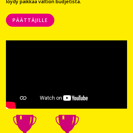
löydy paikkaa valtion budjetista.
PÄÄTTÄJILLE