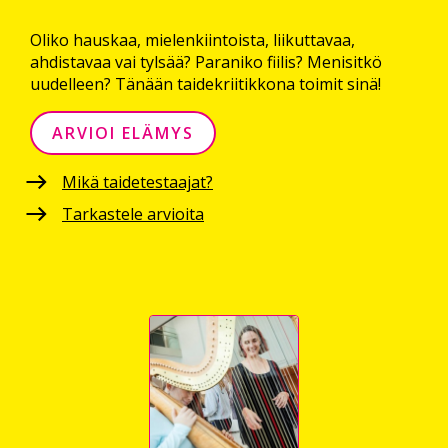
Oliko hauskaa, mielenkiintoista, liikuttavaa,
ahdistavaa vai tylsää? Paraniko fiilis? Menisitkö
uudelleen? Tänään taidekriitikkona toimit sinä!
ARVIOI ELÄMYS
Mikä taidetestaajat?
Tarkastele arvioita