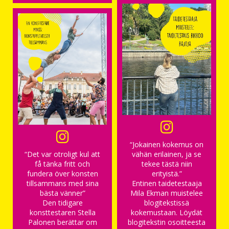
“Jokainen kokemus on
“Det var otroligt kul att
vähän erilainen, ja se
få tänka fritt och
tekee tästä niin
fundera över konsten
erityistä.”
tillsammans med sina
Entinen taidetestaaja
bästa vänner”
Mila Ekman muistelee
Den tidigare
blogitekstissä
konsttestaren Stella
kokemustaan. Löydät
Palonen berättar om
blogitekstin osoitteesta