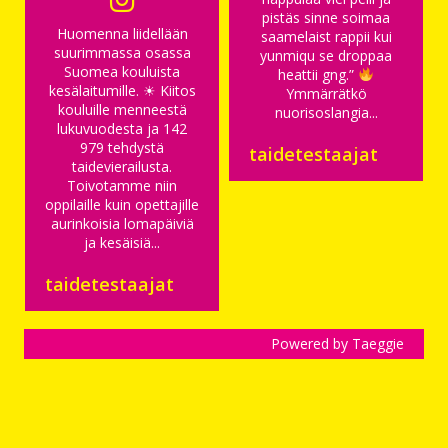
pistäs sinne soimaa
Huomenna liidellään
saamelaist rappii kui
suurimmassa osassa
yunmiqu se droppaa
Suomea kouluista
heattii gng.”
kesälaitumille. ☀ Kiitos
Ymmärrätkö
kouluille menneestä
nuorisoslangia...
lukuvuodesta ja 142
979 tehdystä
taidetestaajat
taidevierailusta.
Toivotamme niin
oppilaille kuin opettajille
aurinkoisia lomapäiviä
ja kesäisiä...
taidetestaajat