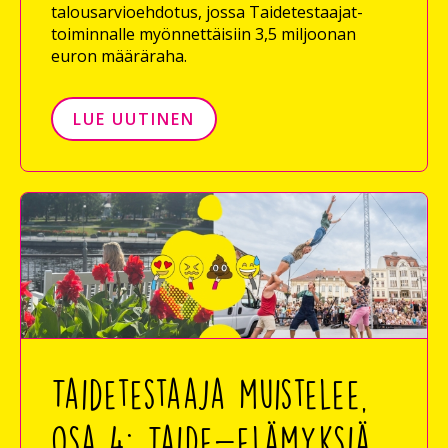
talousarvioehdotus, jossa Taidetestaajat-
toiminnalle myönnettäisiin 3,5 miljoonan
euron määräraha.
LUE UUTINEN
Taidetestaaja muistelee,
osa 4: Taide-elämyksiä