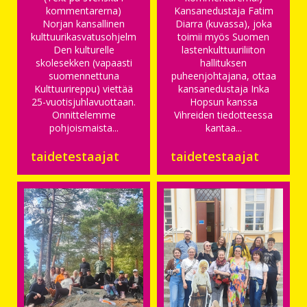
kommentarerna)
Kansanedustaja Fatim
Norjan kansallinen
Diarra (kuvassa), joka
kulttuurikasvatusohjelma
toimii myös Suomen
Den kulturelle
lastenkulttuuriliiton
skolesekken (vapaasti
hallituksen
suomennettuna
puheenjohtajana, ottaa
Kulttuurireppu) viettää
kansanedustaja Inka
25-vuotisjuhlavuottaan.
Hopsun kanssa
Onnittelemme
Vihreiden tiedotteessa
pohjoismaista...
kantaa...
taidetestaajat
taidetestaajat