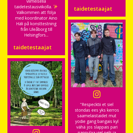
viimeisellä
taidetestausviikolla.
taidetestaajat
Välkommen att följa
med koordinator Aino
Häli på konsttestning
från Uleåborg till
Helsingfors...
taidetestaajat
”Respecktii et siel
stondas ees yks kerros
saamelaistaidet mut
yodie gang bangais kyl
vähä jos slappais pari
nappulaa viel pelii ja