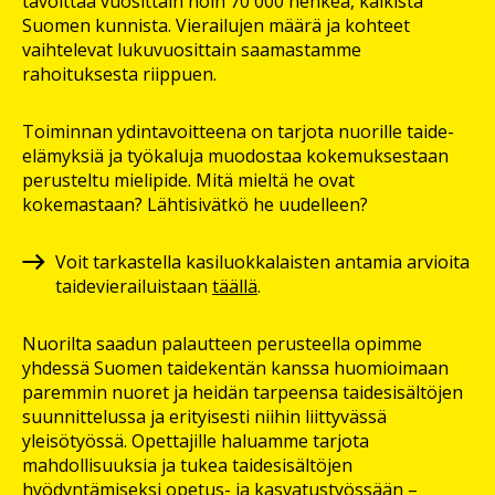
tavoittaa vuosittain noin 70 000 henkeä, kaikista
Suomen kunnista. Vierailujen määrä ja kohteet
vaihtelevat lukuvuosittain saamastamme
rahoituksesta riippuen.
Toiminnan ydintavoitteena on tarjota nuorille taide-
elämyksiä ja työkaluja muodostaa kokemuksestaan
perusteltu mielipide. Mitä mieltä he ovat
kokemastaan? Lähtisivätkö he uudelleen?
Voit tarkastella kasiluokkalaisten antamia arvioita
taidevierailuistaan
täällä
.
Nuorilta saadun palautteen perusteella opimme
yhdessä Suomen taidekentän kanssa huomioimaan
paremmin nuoret ja heidän tarpeensa taidesisältöjen
suunnittelussa ja erityisesti niihin liittyvässä
yleisötyössä. Opettajille haluamme tarjota
mahdollisuuksia ja tukea taidesisältöjen
hyödyntämiseksi opetus- ja kasvatustyössään –