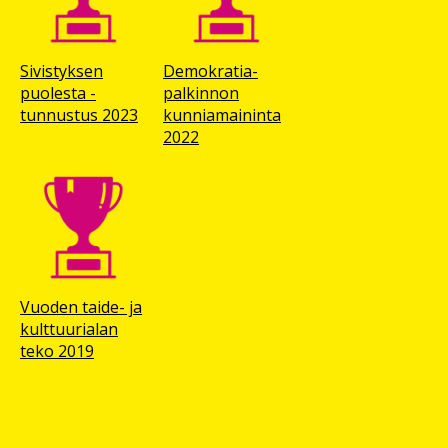
Sivistyksen
Demokratia-
puolesta -
palkinnon
tunnustus 2023
kunnia­maininta
2022
Vuoden taide- ja
kulttuuri­alan
teko 2019