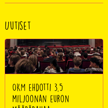
Uutiset
OKM ehdotti 3,5
miljoonan euron