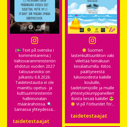
(
Text på svenska i
Suomen
kommentarerna.)
lastenkulttuuriliiton väki
Valtiovarainministeriön
viilettää heinäkuun
ehdotus vuoden 2027
kesälaitumilla. Kiitos
talousarvioksi on
päättyneestä
julkaistu 6.8.2026.
lukuvuodesta kaikille
Taidetestausta ei ole
kouluille,
mainittu opetus- ja
taidetoimijoille ja muille
kulttuuriministeriön
yhteistyökumppaneillemme.
hallinnonalan
Iloista kesää kaikille!
määrärahoissa.
Vi på Förbundet för...
Samassa yhteydessä...
taidetestaajat
taidetestaajat