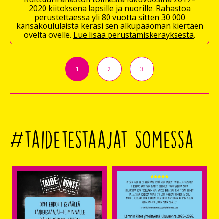
2020 kiitoksena lapsille ja nuorille. Rahastoa
perustettaessa yli 80 vuotta sitten 30 000
kansakoululaista keräsi sen alkupääoman kiertäen
ovelta ovelle.
Lue lisää perustamiskeräyksestä
.
1
2
3
#taidetestaajat somessa