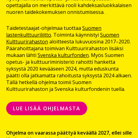
opettajalla on merkittävä rooli kahdeksasluokkalaisen
nuoren taidekokemuksen onnistumisessa.
Taidetestaajat-ohjelmaa tuottaa
Suomen
lastenkulttuuriliitto
. Toiminta käynnistyi
Suomen
Kulttuurirahaston
aloitteesta lukuvuosina 2017–2020.
Päärahoittajana toimivan Kulttuurirahaston lisäksi
mukaan lähti
Svenska kulturfonden
. Myös Suomen
opetus- ja kulttuuriministeriö rahoitti hanketta
syksystä 2020 kevääseen 2024, mutta eduskunta
päätti olla jatkamatta rahoitusta syksystä 2024 alkaen.
Tällä hetkellä ohjelma toimii Suomen
Kulttuurirahaston ja Svenska kulturfondenin tuella.
LUE LISÄÄ OHJELMASTA
Ohjelma on vaarassa päättyä keväällä 2027, ellei sille