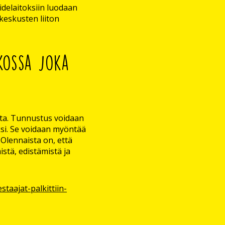
idelaitoksiin luodaan
keskusten liiton
kossa joka
otta. Tunnustus voidaan
äksi. Se voidaan myöntää
 Olennaista on, että
stä, edistämistä ja
staajat-palkittiin-