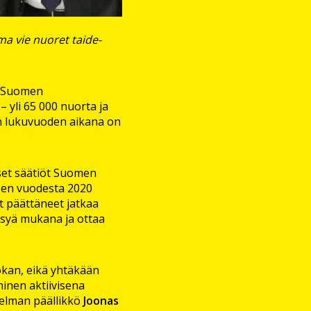
ma vie nuoret taide-
a Suomen
 yli 65 000 nuorta ja
en lukuvuoden aikana on
set säätiöt Suomen
een vuodesta 2020
t päättäneet jatkaa
ysyä mukana ja ottaa
uokan, eikä yhtäkään
inen aktiivisena
hjelman päällikkö
Joonas