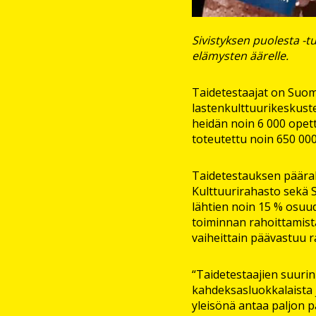
Sivistyksen puolesta -t
elämysten äärelle.
Taidetestaajat on Suo
lastenkulttuurikeskuste
heidän noin 6 000 opet
toteutettu noin 650 000
Taidetestauksen päärah
Kulttuurirahasto sekä 
lähtien noin 15 % osuu
toiminnan rahoittamist
vaiheittain päävastuu r
“Taidetestaajien suurin
kahdeksasluokkalaista 
yleisönä antaa paljon p