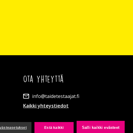
Ota yhteyttä
info@taidetestaajat.fi
Kaikki yhteystiedot
Salli kaikki evästeet
västeasetukset
Estä kaikki
Rekisteriseloste