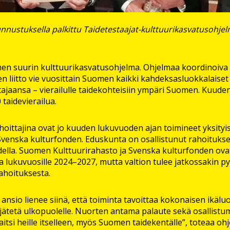
unnustuksella palkittu Taidetestaajat-kulttuurikasvatusohjel
men suurin kulttuurikasvatusohjelma. Ohjelmaa koordinoiv
n liitto vie vuosittain Suomen kaikki kahdeksasluokkalaiset –
tajaansa – vierailulle taidekohteisiin ympäri Suomen. Kuud
 taidevierailua.
oittajina ovat jo kuuden lukuvuoden ajan toimineet yksityi
Svenska kulturfonden. Eduskunta on osallistunut rahoituks
della. Suomen Kulttuurirahasto ja Svenska kulturfonden ova
a lukuvuosille 2024–2027, mutta valtion tulee jatkossakin p
ahoituksesta.
 ansio lienee siinä, että toiminta tavoittaa kokonaisen ikäl
jätetä ulkopuolelle. Nuorten antama palaute sekä osallistum
aitsi heille itselleen, myös Suomen taidekentälle”, toteaa o