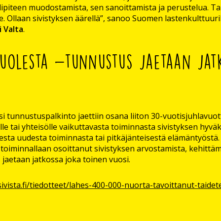
ipiteen muodostamista, sen sanoittamista ja perustelua. Ta
 Ollaan sivistyksen äärellä”, sanoo Suomen lastenkulttuuri
 Valta
.
puolesta -tunnustus jaetaan jat
si tunnustuspalkinto jaettiin osana liiton 30-vuotisjuhlavu
lle tai yhteisölle vaikuttavasta toiminnasta sivistyksen hyv
sesta uudesta toiminnasta tai pitkäjänteisestä elämäntyöstä.
oiminnallaan osoittanut sivistyksen arvostamista, kehittämi
 jaetaan jatkossa joka toinen vuosi.
ivista.fi/tiedotteet/lahes-400-000-nuorta-tavoittanut-taidete