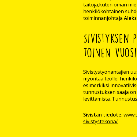
taitoja,kuten oman miel
henkilökohtainen suhde.
toiminnanjohtaja
Aleksi
Sivistyksen 
toinen vuosi
Sivistystyönantajien uu
myöntää teolle, henkilö
esimerkiksi innovatiivi
tunnustuksen saaja on t
levittämistä. Tunnustus
Sivistan tiedote
:
www.s
sivistystekona/