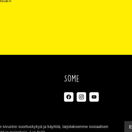
sta.fi
Some
ivuston suorituskykyä ja käyttöä, tarjotaksemme sosiaalisen
E