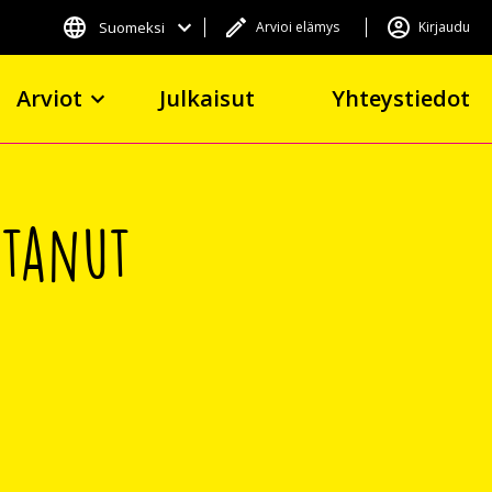
Suomeksi
Arvioi elämys
Kirjaudu
Arviot
Julkaisut
Yhteystiedot
ttanut