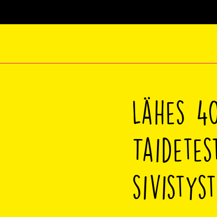
Lähes 4
Taidetes
sivisty