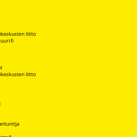
keskusten liitto
uuri.fi
at
keskusten liitto
:
iantuntija