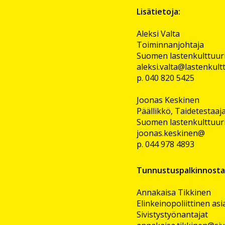
Lisätietoja:
Aleksi Valta
Toiminnanjohtaja
Suomen lastenkulttuuri
aleksi.valta@lastenkultt
p. 040 820 5425
Joonas Keskinen
Päällikkö, Taidetestaaj
Suomen lastenkulttuuri
joonas.keskinen@
p. 044 978 4893
Tunnustuspalkinnosta
Annakaisa Tikkinen
Elinkeinopoliittinen as
Sivistystyönantajat