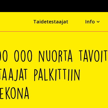
Taidetestaajat
Info
00 000 nuorta tavoi
taajat palkittiin
stekona