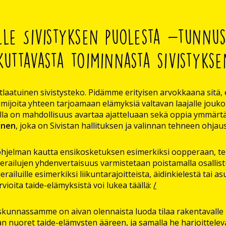
ille Sivistyksen puolesta -tunnus
ikuttavasta toiminnasta sivistyks
tlaatuinen sivistysteko. Pidämme erityisen arvokkaana sitä, 
imijoita yhteen tarjoamaan elämyksiä valtavan laajalle jouko
lla on mahdollisuus avartaa ajatteluaan sekä oppia ymmärtä
tinen
, joka on Sivistan hallituksen ja valinnan tehneen ohja
hjelman kautta ensikosketuksen esimerkiksi oopperaan, teatt
ierailujen yhdenvertaisuus varmistetaan poistamalla osallist
railuille esimerkiksi liikuntarajoitteista, äidinkielestä tai a
vioita taide-elämyksistä voi lukea täällä:
/
skunnassamme on aivan olennaista luoda tilaa rakentavalle 
n nuoret taide-elämysten ääreen, ja samalla he harjoitteleva