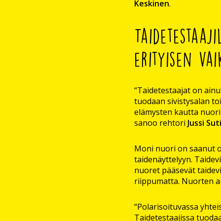
Keskinen
.
Taidetestaaj
erityisen va
“Taidetestaajat on ainu
tuodaan sivistysalan to
elämysten kautta nuori
sanoo rehtori
Jussi Su
Moni nuori on saanut o
taidenäyttelyyn. Taidev
nuoret pääsevät taidevie
riippumatta. Nuorten ar
“Polarisoituvassa yhtei
Taidetestaajissa tuodaa