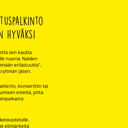
tuspalkinto
en hyväksi
että sen kautta
lle nuoria. Näiden
mään erilaisuutta”,
usryhmän jäsen.
eriin, konserttiin tai
umisen esteitä, jotta
suinpaikasta
keskustelulle.
t elintärkeitä