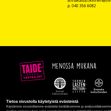
annakaisa.tikkinen@sivi
p. 040 356 6082
Menossa mukana
Tietoa sivustolla käytetyistä evästeistä
Käytämme sivustollamme evästeitä kerätäksemme ja analysoidaksemme s