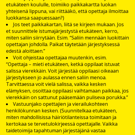
etukäteen koululle, toimiiko paikkakartta luokan
yhteisenä lippuna, vai riittääkö, että opettaja ilmoittaa
luokkansa saapuessaan?)
Jos teet paikkakartan, liitä se kirjeen mukaan. Jos
et suunnittele istumajärjestystä etukäteen, kerro,
miten saliin siirrytään. Esim. “Saliin mennään luokittain
opettajan johdolla. Paikat täytetään järjestyksessä
edestä aloittaen.”
Voit ohjeistaa opettajaa muutenkin, esim.
“Opettaja – mieti etukäteen, ketkä oppilaat istuvat
salissa vierekkäin. Voit järjestää oppilaasi oikeaan
järjestykseen jo aulassa ennen saliin menoa.
Tarvittaessa voit vielä salissa, vaikka kesken
elämyksen, osoittaa oppilaasi vaihtamaan paikkaa, jos
vierekkäin on sattunut pääsemään puliseva porukka.”
Vastuunjako opettajien ja vierailukohteen
henkilökunnan kesken. (Suunnitelkaa etukäteen,
miten mahdollisissa häiriötilanteissa toimitaan ja
kertokaa se tervetulokirjeessä opettajalle. Vaikka
taidetoimija tapahtuman järjestäjänä vastaa