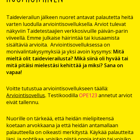
Taidevierailun jälkeen nuoret antavat palautetta heitä
varten luodulla arviointisovelluksella. Arviot tulevat
näkyviin Taidetestaajien verkkosivuille päivän-parin
viiveellä. Emme julkaise häirintää tai kiusaamista
sisältäviä arvioita. Arviointisovelluksessa on
monivalintakysymyksiä ja yksi avoin kysymys:
Mitä
mieltä olit taidevierailusta? Mikä siinä oli hyvää tai
mitä pitäisi mielestäsi kehittää ja miksi? Sana on
vapaa!
Voitte tutustua arviointisovellukseen täällä:
Arviointisovellus
.
Testikoodilla
OPE123
annetut arviot
eivät tallennu.
Nuorille on tärkeää, että heidän mielipiteensä
koetaan arvokkaana ja että heidän antamallaan
palautteella on oikeasti merkitystä. Käykää palautteita
läpi, ja pohtikaa, voisiko niistä oppia jotain tai voisiko