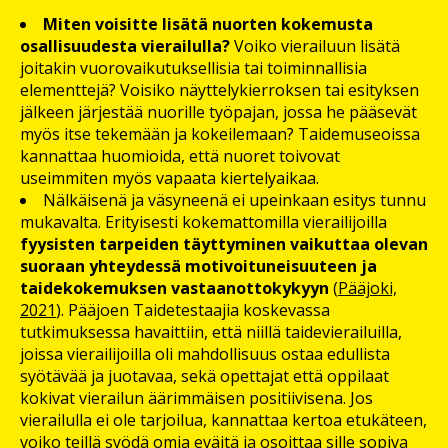
Miten voisitte lisätä nuorten kokemusta
osallisuudesta vierailulla?
Voiko vierailuun lisätä
joitakin vuorovaikutuksellisia tai toiminnallisia
elementtejä? Voisiko näyttelykierroksen tai esityksen
jälkeen järjestää nuorille työpajan, jossa he pääsevät
myös itse tekemään ja kokeilemaan? Taidemuseoissa
kannattaa huomioida, että nuoret toivovat
useimmiten myös vapaata kiertelyaikaa.
Nälkäisenä ja väsyneenä ei upeinkaan esitys tunnu
mukavalta. Erityisesti kokemattomilla vierailijoilla
fyysisten tarpeiden täyttyminen vaikuttaa olevan
suoraan yhteydessä motivoituneisuuteen ja
taidekokemuksen vastaanottokykyyn
(
Pääjoki,
2021
). Pääjoen Taidetestaajia koskevassa
tutkimuksessa havaittiin, että niillä taidevierailuilla,
joissa vierailijoilla oli mahdollisuus ostaa edullista
syötävää ja juotavaa, sekä opettajat että oppilaat
kokivat vierailun äärimmäisen positiivisena. Jos
vierailulla ei ole tarjoilua, kannattaa kertoa etukäteen,
voiko teillä syödä omia eväitä ja osoittaa sille sopiva