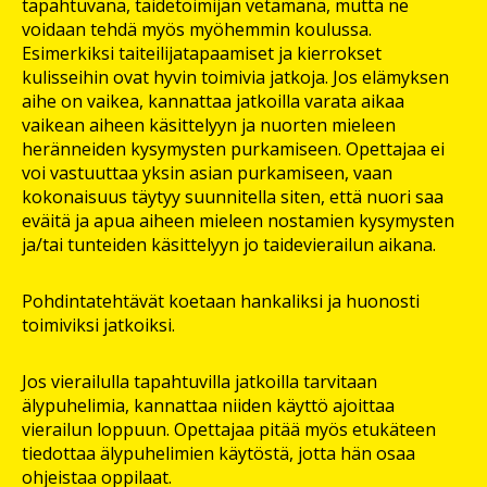
tapahtuvana, taidetoimijan vetämänä, mutta ne
voidaan tehdä myös myöhemmin koulussa.
Esimerkiksi taiteilijatapaamiset ja kierrokset
kulisseihin ovat hyvin toimivia jatkoja. Jos elämyksen
aihe on vaikea, kannattaa jatkoilla varata aikaa
vaikean aiheen käsittelyyn ja nuorten mieleen
heränneiden kysymysten purkamiseen. Opettajaa ei
voi vastuuttaa yksin asian purkamiseen, vaan
kokonaisuus täytyy suunnitella siten, että nuori saa
eväitä ja apua aiheen mieleen nostamien kysymysten
ja/tai tunteiden käsittelyyn jo taidevierailun aikana.
Pohdintatehtävät koetaan hankaliksi ja huonosti
toimiviksi jatkoiksi.
Jos vierailulla tapahtuvilla jatkoilla tarvitaan
älypuhelimia, kannattaa niiden käyttö ajoittaa
vierailun loppuun. Opettajaa pitää myös etukäteen
tiedottaa älypuhelimien käytöstä, jotta hän osaa
ohjeistaa oppilaat.