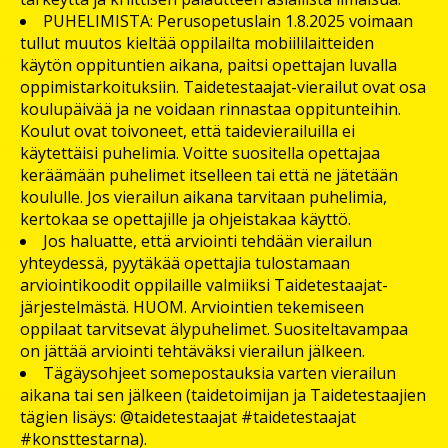
PUHELIMISTA: Perusopetuslain 1.8.2025 voimaan
tullut muutos kieltää oppilailta mobiililaitteiden
käytön oppituntien aikana, paitsi opettajan luvalla
oppimistarkoituksiin. Taidetestaajat-vierailut ovat osa
koulupäivää ja ne voidaan rinnastaa oppitunteihin.
Koulut ovat toivoneet, että taidevierailuilla ei
käytettäisi puhelimia. Voitte suositella opettajaa
keräämään puhelimet itselleen tai että ne jätetään
koululle. Jos vierailun aikana tarvitaan puhelimia,
kertokaa se opettajille ja ohjeistakaa käyttö.
Jos haluatte, että arviointi tehdään vierailun
yhteydessä, pyytäkää opettajia tulostamaan
arviointikoodit oppilaille valmiiksi Taidetestaajat-
järjestelmästä. HUOM. Arviointien tekemiseen
oppilaat tarvitsevat älypuhelimet. Suositeltavampaa
on jättää arviointi tehtäväksi vierailun jälkeen.
Tägäysohjeet somepostauksia varten vierailun
aikana tai sen jälkeen (taidetoimijan ja Taidetestaajien
tägien lisäys: @taidetestaajat #taidetestaajat
#konsttestarna).