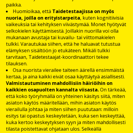
paikka.
Huomioikaa, että
Taidetestaajissa on myös
nuoria, joilla on erityistarpeita
, kuten kognitiivisia
vaikeuksia tai kehityksen viivästymää. Monet hyötyvät
selkokielen käyttämisestä. Joillakin nuorilla voi olla
mukanaan avustaja tai kuvailu- tai viittomakielen
tulkki. Varautukaa siihen, että he haluavat tutustua
elämyksen sisältöön jo etukäteen. Mikäli tulkki
tarvitaan, Taidetestaajat-koordinaattori tekee
tilauksen.
Osa nuorista vierailee taiteen äärellä ensimmäistä
kertaa, ja aina kaikki eivät osaa käyttäytyä asiallisesti.
Valmistautuminen mahdollisiin häiriöihin on
kaikkien osapuolten kannalta viisasta.
On tärkeää,
että koko työryhmällä on yhteinen käsitys siitä, miten
asiaton käytös määritellään, mihin asiaton käytös
vierailulla johtaa ja miten siihen puututaan: milloin
esitys tai opastus keskeytetään, kuka sen keskeyttää,
kuka kertoo keskeytyksen syyn ja miten mahdollisesti
tilasta poistettavat ohjataan ulos. Selkeällä