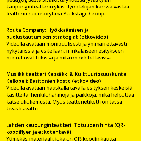
kaupunginteatterin yleisötyöntekijän kanssa vastaa
teatterin nuorisoryhmä Backstage Group.
Routa Company:
Hyökkäämisen ja
puolustautumisen strategiat (etkovideo)
Videolla avataan monipuolisesti ja ymmärrettävästi
nykytanssia ja esitellään, minkälaiseen esitykseen
nuoret ovat tulossa ja mitä on odotettavissa.
Musiikkiteatteri Kapsäkki & Kulttuuriosuuskunta
Kellopeli:
Baritonien kosto (etkovideo)
Videolla avataan hauskalla tavalla esityksen keskeisiä
käsitteitä, henkilöhahmoja ja paikkoja, mikä helpottaa
katselukokemusta. Myös teatterietiketti on tässä
kivasti avattu.
Lahden kaupunginteatteri: Totuuden hinta
(
QR-
koodiflyer
ja
etkotehtävä
)
Ytimekäs materiaali, joka on QR-koodin kautta