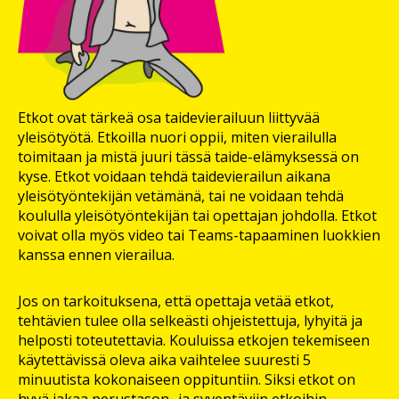
Etkot ovat tärkeä osa taidevierailuun liittyvää
yleisötyötä. Etkoilla nuori oppii, miten vierailulla
toimitaan ja mistä juuri tässä taide-elämyksessä on
kyse. Etkot voidaan tehdä taidevierailun aikana
yleisötyöntekijän vetämänä, tai ne voidaan tehdä
koululla yleisötyöntekijän tai opettajan johdolla. Etkot
voivat olla myös video tai Teams-tapaaminen luokkien
kanssa ennen vierailua.
Jos on tarkoituksena, että opettaja vetää etkot,
tehtävien tulee olla selkeästi ohjeistettuja, lyhyitä ja
helposti toteutettavia. Kouluissa etkojen tekemiseen
käytettävissä oleva aika vaihtelee suuresti 5
minuutista kokonaiseen oppituntiin. Siksi etkot on
hyvä jakaa perustason- ja syventäviin etkoihin.