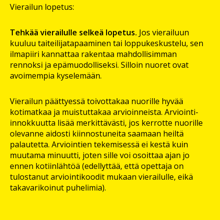
Vierailun lopetus:
Tehkää vierailulle selkeä lopetus.
Jos vierailuun
kuuluu taiteilijatapaaminen tai loppukeskustelu, sen
ilmapiiri kannattaa rakentaa mahdollisimman
rennoksi ja epämuodolliseksi. Silloin nuoret ovat
avoimempia kyselemään.
Vierailun päättyessä toivottakaa nuorille hyvää
kotimatkaa ja muistuttakaa arvioinneista. Arviointi-
innokkuutta lisää merkittävästi, jos kerrotte nuorille
olevanne aidosti kiinnostuneita saamaan heiltä
palautetta. Arviointien tekemisessä ei kestä kuin
muutama minuutti, joten sille voi osoittaa ajan jo
ennen kotiinlähtöä (edellyttää, että opettaja on
tulostanut arviointikoodit mukaan vierailulle, eikä
takavarikoinut puhelimia).