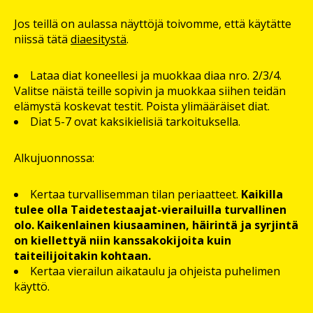
Jos teillä on aulassa näyttöjä toivomme, että käytätte
niissä tätä
diaesitystä
.
Lataa diat koneellesi ja muokkaa diaa nro. 2/3/4.
Valitse näistä teille sopivin ja muokkaa siihen teidän
elämystä koskevat testit. Poista ylimääräiset diat.
Diat 5-7 ovat kaksikielisiä tarkoituksella.
Alkujuonnossa:
Kertaa turvallisemman tilan periaatteet.
Kaikilla
tulee olla Taidetestaajat-vierailuilla turvallinen
olo. Kaikenlainen kiusaaminen, häirintä ja syrjintä
on kiellettyä niin kanssakokijoita kuin
taiteilijoitakin kohtaan.
Kertaa vierailun aikataulu ja ohjeista puhelimen
käyttö.