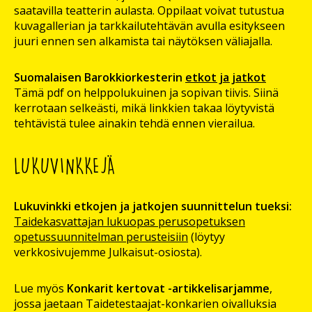
saatavilla teatterin aulasta. Oppilaat voivat tutustua
kuvagallerian ja tarkkailutehtävän avulla esitykseen
juuri ennen sen alkamista tai näytöksen väliajalla.
Suomalaisen Barokkiorkesterin
etkot ja jatkot
Tämä pdf on helppolukuinen ja sopivan tiivis. Siinä
kerrotaan selkeästi, mikä linkkien takaa löytyvistä
tehtävistä tulee ainakin tehdä ennen vierailua.
LUKUVINKKEJÄ
Lukuvinkki etkojen ja jatkojen suunnittelun tueksi:
Taidekasvattajan lukuopas perusopetuksen
opetussuunnitelman perusteisiin
(löytyy
verkkosivujemme Julkaisut-osiosta).
Lue myös
Konkarit kertovat -artikkelisarjamme
,
jossa jaetaan Taidetestaajat-konkarien oivalluksia