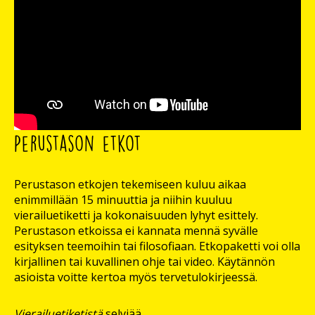
Perustason etkot
Perustason etkojen tekemiseen kuluu aikaa
enimmillään 15 minuuttia ja niihin kuuluu
vierailuetiketti ja kokonaisuuden lyhyt esittely.
Perustason etkoissa ei kannata mennä syvälle
esityksen teemoihin tai filosofiaan. Etkopaketti voi olla
kirjallinen tai kuvallinen ohje tai video. Käytännön
asioista voitte kertoa myös tervetulokirjeessä.
Vierailuetiketistä
selviää