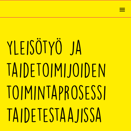
Yleisötyö ja
taidetoimijoiden
toimintaprosessi
Taidetestaajissa