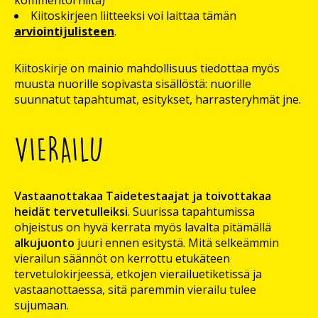
kommentoi niitä)
Kiitoskirjeen liitteeksi voi laittaa tämän
arviointijulisteen
.
Kiitoskirje on mainio mahdollisuus tiedottaa myös
muusta nuorille sopivasta sisällöstä: nuorille
suunnatut tapahtumat, esitykset, harrasteryhmät jne.
VIERAILU
Vastaanottakaa Taidetestaajat ja toivottakaa
heidät tervetulleiksi
. Suurissa tapahtumissa
ohjeistus on hyvä kerrata myös lavalta pitämällä
alkujuonto
juuri ennen esitystä. Mitä selkeämmin
vierailun säännöt on kerrottu etukäteen
tervetulokirjeessä, etkojen vierailuetiketissä ja
vastaanottaessa, sitä paremmin vierailu tulee
sujumaan.