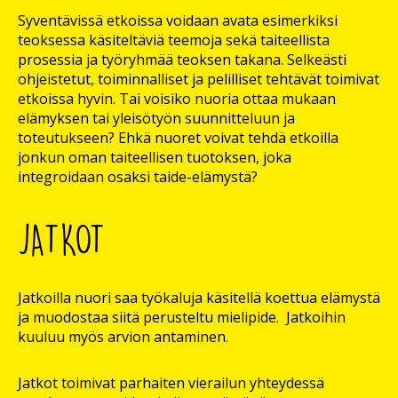
Syventävissä etkoissa voidaan avata esimerkiksi
teoksessa käsiteltäviä teemoja sekä taiteellista
prosessia ja työryhmää teoksen takana. Selkeästi
ohjeistetut, toiminnalliset ja pelilliset tehtävät toimivat
etkoissa hyvin. Tai voisiko nuoria ottaa mukaan
elämyksen tai yleisötyön suunnitteluun ja
toteutukseen? Ehkä nuoret voivat tehdä etkoilla
jonkun oman taiteellisen tuotoksen, joka
integroidaan osaksi taide-elämystä?
JATKOT
Jatkoilla nuori saa työkaluja käsitellä koettua elämystä
ja muodostaa siitä perusteltu mielipide. Jatkoihin
kuuluu myös arvion antaminen.
Jatkot toimivat parhaiten vierailun yhteydessä