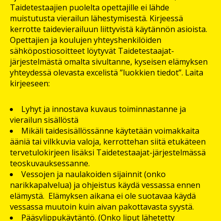
Taidetestaajien puolelta opettajille ei lähde
muistutusta vierailun lähestymisestä. Kirjeessä
kerrotte taidevierailuun liittyvistä käytännön asioista.
Opettajien ja koulujen yhteyshenkilöiden
sähköpostiosoitteet löytyvät Taidetestaajat-
järjestelmästä omalta sivultanne, kyseisen elämyksen
yhteydessä olevasta excelistä ”luokkien tiedot”. Laita
kirjeeseen:
Lyhyt ja innostava kuvaus toiminnastanne ja
vierailun sisällöstä
Mikäli taidesisällössänne käytetään voimakkaita
ääniä tai vilkkuvia valoja, kerrottehan siitä etukäteen
tervetulokirjeen lisäksi Taidetestaajat-järjestelmässä
teoskuvauksessanne.
Vessojen ja naulakoiden sijainnit (onko
narikkapalvelua) ja ohjeistus käydä vessassa ennen
elämystä. Elämyksen aikana ei ole suotavaa käydä
vessassa muutoin kuin aivan pakottavasta syystä.
Pääsylippukäytäntö. (Onko liput lähetetty