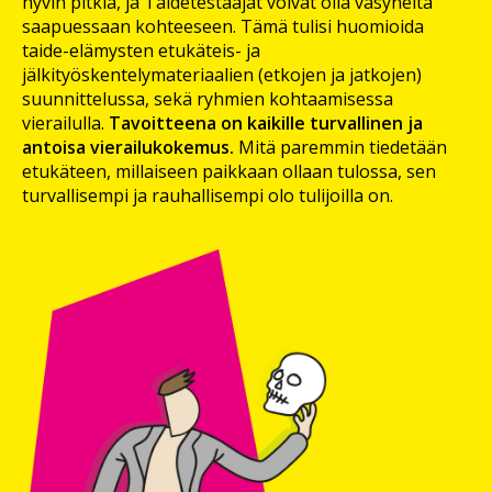
hyvin pitkiä, ja Taidetestaajat voivat olla väsyneitä
saapuessaan kohteeseen. Tämä tulisi huomioida
taide-elämysten etukäteis- ja
jälkityöskentelymateriaalien (etkojen ja jatkojen)
suunnittelussa, sekä ryhmien kohtaamisessa
vierailulla.
Tavoitteena on kaikille turvallinen ja
antoisa vierailukokemus.
Mitä paremmin tiedetään
etukäteen, millaiseen paikkaan ollaan tulossa, sen
turvallisempi ja rauhallisempi olo tulijoilla on.