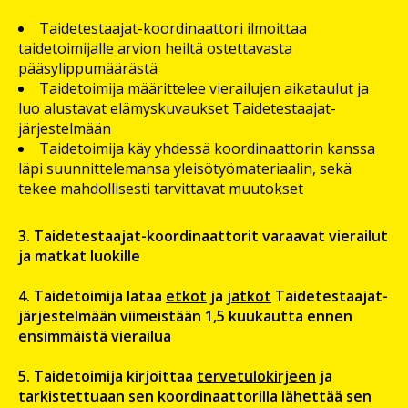
Taidetestaajat-koordinaattori ilmoittaa
taidetoimijalle arvion heiltä ostettavasta
pääsylippumäärästä
Taidetoimija määrittelee vierailujen aikataulut ja
luo alustavat elämyskuvaukset Taidetestaajat-
järjestelmään
Taidetoimija käy yhdessä koordinaattorin kanssa
läpi suunnittelemansa yleisötyömateriaalin, sekä
tekee mahdollisesti tarvittavat muutokset
3. Taidetestaajat-koordinaattorit varaavat vierailut
ja matkat luokille
4. Taidetoimija lataa
etkot
ja
jatkot
Taidetestaajat-
järjestelmään viimeistään 1,5 kuukautta ennen
ensimmäistä vierailua
5. Taidetoimija kirjoittaa
tervetulokirjeen
ja
tarkistettuaan sen koordinaattorilla lähettää sen