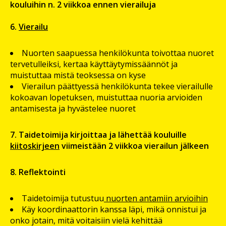
kouluihin n. 2 viikkoa ennen vierailuja
6.
Vierailu
Nuorten saapuessa henkilökunta toivottaa nuoret
tervetulleiksi, kertaa käyttäytymissäännöt ja
muistuttaa mistä teoksessa on kyse
Vierailun päättyessä henkilökunta tekee vierailulle
kokoavan lopetuksen, muistuttaa nuoria arvioiden
antamisesta ja hyvästelee nuoret
7. Taidetoimija kirjoittaa ja lähettää kouluille
kiitoskirjeen
viimeistään 2 viikkoa vierailun jälkeen
8. Reflektointi
Taidetoimija tutustuu
nuorten antamiin arvioihin
Käy koordinaattorin kanssa läpi, mikä onnistui ja
onko jotain, mitä voitaisiin vielä kehittää