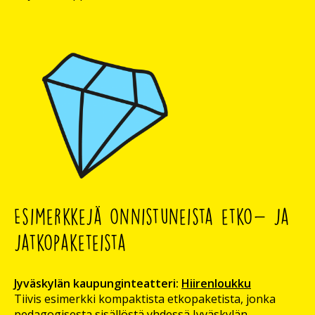
Esimerkkejä onnistuneista etko- ja
jatkopaketeista
Jyväskylän kaupunginteatteri:
Hiirenloukku
Tiivis esimerkki kompaktista etkopaketista, jonka
pedagogisesta sisällöstä yhdessä Jyväskylän