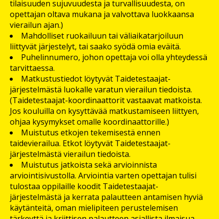
tilaisuuden sujuvuudesta ja turvallisuudesta, on
opettajan oltava mukana ja valvottava luokkaansa
vierailun ajan.)
Mahdolliset ruokailuun tai väliaikatarjoiluun
liittyvät järjestelyt, tai saako syödä omia eväitä.
Puhelinnumero, johon opettaja voi olla yhteydessä
tarvittaessa.
Matkustustiedot löytyvät Taidetestaajat-
järjestelmästä luokalle varatun vierailun tiedoista.
(Taidetestaajat-koordinaattorit vastaavat matkoista.
Jos kouluilla on kysyttävää matkustamiseen liittyen,
ohjaa kysymykset omalle koordinaattorille.)
Muistutus etkojen tekemisestä ennen
taidevierailua. Etkot löytyvät Taidetestaajat-
järjestelmästä vierailun tiedoista.
Muistutus jatkoista sekä arvioinnista
arviointisivustolla. Arviointia varten opettajan tulisi
tulostaa oppilaille koodit Taidetestaajat-
järjestelmästä ja kerrata palautteen antamisen hyviä
käytänteitä, oman mielipiteen perustelemisen
tärkeyttä ja kriittisen palautteen asiallista ilmaisua.