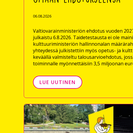
06.08.2026
Valtiovarainministeriön ehdotus vuoden 2027
julkaistu 6.8.2026. Taidetestausta ei ole main
kulttuuriministeriön hallinnonalan määrära
yhteydessä julkistettiin myös opetus- ja kult
keväällä valmisteltu talousarvioehdotus, joss
toiminnalle myönnettäisiin 3,5 miljoonan eu
LUE UUTINEN