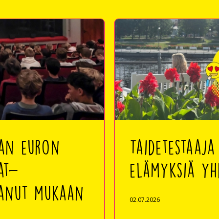
nan euron
Taidetestaaja
at-
elämyksiä yh
tanut mukaan
02.07.2026