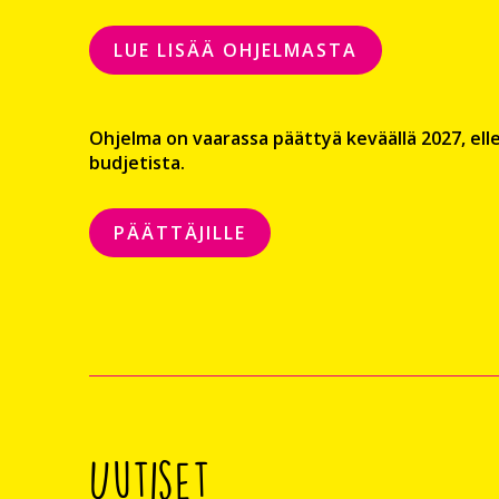
LUE LISÄÄ OHJELMASTA
Ohjelma on vaarassa päättyä keväällä 2027, ellei
budjetista.
PÄÄTTÄJILLE
Uutiset