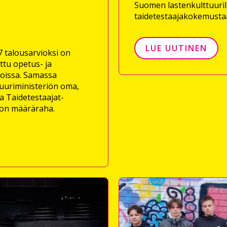
Suomen lastenkulttuurili
taidetestaajakokemusta
LUE UUTINEN
 talousarvioksi on
ittu opetus- ja
hoissa. Samassa
tuuriministeriön oma,
a Taidetestaajat-
ron määräraha.