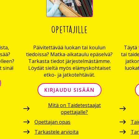
Opettajille
sta,
Päivitettävää luokan tai koulun
Täytä 
lsää?
tiedoissa? Matka-aikataulu epäselvä?
tai taid
elleen?
Tarkasta tiedot järjestelmästämme.
jatkom
 sinä!
Löydät sieltä myös elämyskohtaiset
luoka
etko- ja jatkotehtävät.
KIRJAUDU SISÄÄN
Mitä on Taidetestaajat
opettajalle?
Opettajan opas
Tai
Tarkastele arvioita
Tar