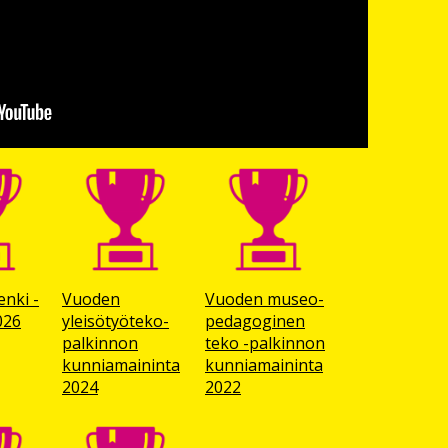
nki -
Vuoden
Vuoden museo­
026
yleisötyöteko-
pedagoginen
palkinnon
teko -palkinnon
kunniamaininta
kunnia­maininta
2024
2022