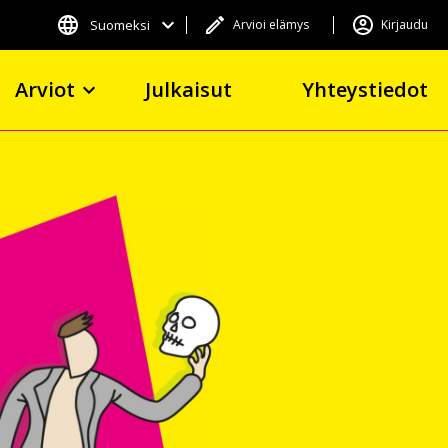
Suomeksi
Arvioi elämys
Kirjaudu
Arviot
Julkaisut
Yhteystiedot