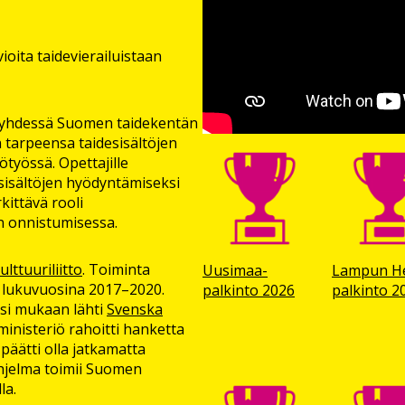
ioita taidevierailuistaan
 yhdessä Suomen taidekentän
tarpeensa taidesisältöjen
sötyössä. Opettajille
sisältöjen hyödyntämiseksi
kittävä rooli
 onnistumisessa.
lttuuriliitto
. Toiminta
Uusimaa-
Lampun He
a lukuvuosina 2017–2020.
palkinto 2026
palkinto 2
ksi mukaan lähti
Svenska
inisteriö rahoitti hanketta
äätti olla jatkamatta
ohjelma toimii Suomen
la.