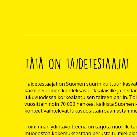
Tätä on taidetestaajat
Taidetestaajat on Suomen suurin kulttuurikasvat
kaikille Suomen kahdeksasluokkalaisille ja heidän
lukuvuodessa korkealaatuisen taiteen pariin. T
vuosittain noin 70 000 henkeä, kaikista Suomen k
kohteet vaihtelevat lukuvuosittain saamastamme
Toiminnan ydintavoitteena on tarjota nuorille tai
muodostaa kokemuksestaan perusteltu mielipide.