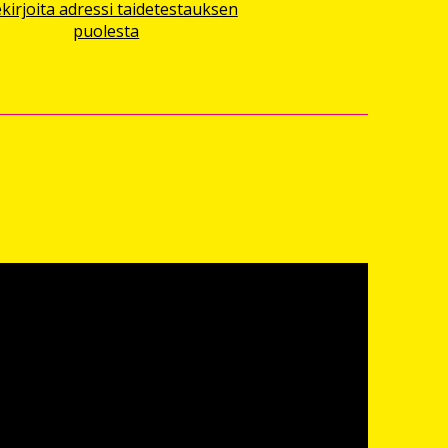
ekirjoita adressi taidetestauksen
puolesta