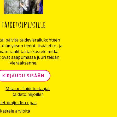
Taidetoimijoille
tai päivitä taidevierailukohteen
e-elämyksen tiedot, lisää etko- ja
ateriaalit tai tarkastele mitkä
t ovat saapumassa juuri teidän
vieraaksenne.
KIRJAUDU SISÄÄN
Mitä on Taidetestaajat
taidetoimijoille?
detoimijoiden opas
kastele arvioita