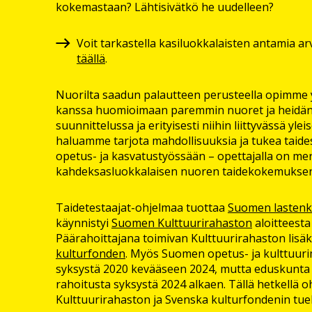
kokemastaan? Lähtisivätkö he uudelleen?
Voit tarkastella kasiluokkalaisten antamia arv
täällä
.
Nuorilta saadun palautteen perusteella opimme
kanssa huomioimaan paremmin nuoret ja heidän 
suunnittelussa ja erityisesti niihin liittyvässä ylei
haluamme tarjota mahdollisuuksia ja tukea taide
opetus- ja kasvatustyössään – opettajalla on mer
kahdeksasluokkalaisen nuoren taidekokemuksen
Taidetestaajat-ohjelmaa tuottaa
Suomen lastenku
käynnistyi
Suomen Kulttuurirahaston
aloitteest
Päärahoittajana toimivan Kulttuurirahaston lisä
kulturfonden
. Myös Suomen opetus- ja kulttuurim
syksystä 2020 kevääseen 2024, mutta eduskunta p
rahoitusta syksystä 2024 alkaen. Tällä hetkellä 
Kulttuurirahaston ja Svenska kulturfondenin tuel