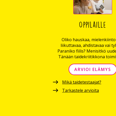
Oppilaille
Oliko hauskaa, mielenkiintoi
liikuttavaa, ahdistavaa vai ty
Paraniko fiilis? Menisitkö uud
Tänään taidekriitikkona toimit
ARVIOI ELÄMYS
Mikä taidetestaajat?
Tarkastele arvioita