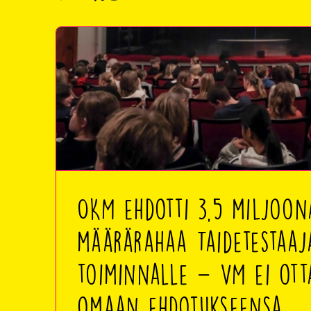
OKM ehdotti 3,5 miljoo
määrärahaa Taidetestaaj
toiminnalle – VM ei ot
omaan ehdotukseensa