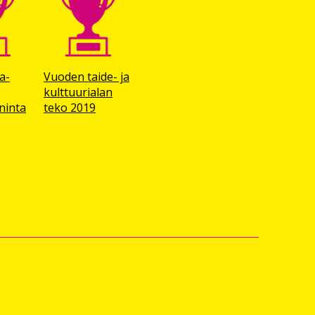
a-
Vuoden taide- ja
kulttuuri­alan
ninta
teko 2019