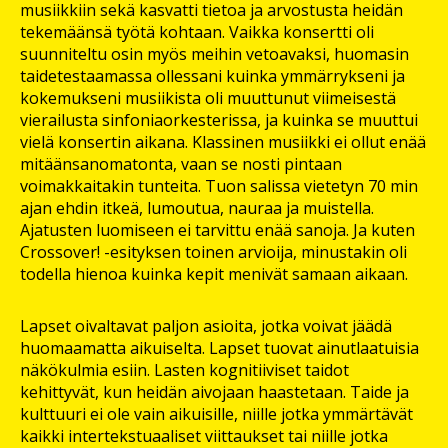
musiikkiin sekä kasvatti tietoa ja arvostusta heidän
tekemäänsä työtä kohtaan. Vaikka konsertti oli
suunniteltu osin myös meihin vetoavaksi, huomasin
taidetestaamassa ollessani kuinka ymmärrykseni ja
kokemukseni musiikista oli muuttunut viimeisestä
vierailusta sinfoniaorkesterissa, ja kuinka se muuttui
vielä konsertin aikana. Klassinen musiikki ei ollut enää
mitäänsanomatonta, vaan se nosti pintaan
voimakkaitakin tunteita. Tuon salissa vietetyn 70 min
ajan ehdin itkeä, lumoutua, nauraa ja muistella.
Ajatusten luomiseen ei tarvittu enää sanoja. Ja kuten
Crossover! -esityksen toinen arvioija, minustakin oli
todella hienoa kuinka kepit menivät samaan aikaan.
Lapset oivaltavat paljon asioita, jotka voivat jäädä
huomaamatta aikuiselta. Lapset tuovat ainutlaatuisia
näkökulmia esiin. Lasten kognitiiviset taidot
kehittyvät, kun heidän aivojaan haastetaan. Taide ja
kulttuuri ei ole vain aikuisille, niille jotka ymmärtävät
kaikki intertekstuaaliset viittaukset tai niille jotka