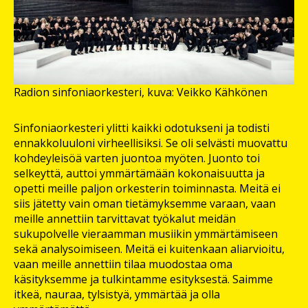
Radion sinfoniaorkesteri, kuva: Veikko Kähkönen
Sinfoniaorkesteri ylitti kaikki odotukseni ja todisti
ennakkoluuloni virheellisiksi. Se oli selvästi muovattu
kohdeyleisöä varten juontoa myöten. Juonto toi
selkeyttä, auttoi ymmärtämään kokonaisuutta ja
opetti meille paljon orkesterin toiminnasta. Meitä ei
siis jätetty vain oman tietämyksemme varaan, vaan
meille annettiin tarvittavat työkalut meidän
sukupolvelle vieraamman musiikin ymmärtämiseen
sekä analysoimiseen. Meitä ei kuitenkaan aliarvioitu,
vaan meille annettiin tilaa muodostaa oma
käsityksemme ja tulkintamme esityksestä. Saimme
itkeä, nauraa, tylsistyä, ymmärtää ja olla