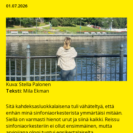
01.07.2026
Kuva: Stella Palonen
Teksti:
Mila Ekman
Sitä kahdeksasluokkalaisena tuli vähäteltyä, että
enhän minä sinfoniaorkesterista ymmärtäisi mitään.
Siellä on varmasti hienot urut ja siinä kaikki. Reissu
sinfoniaorkesteriin ei ollut ensimmäinen, mutta
arvioijana oloni tuntui ensikertalaiselta.