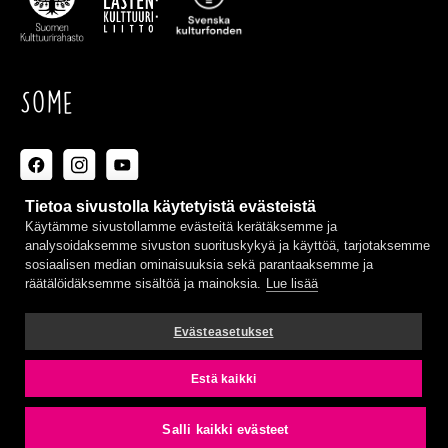
Some
Tietoa sivustolla käytetyistä evästeistä
Käytämme sivustollamme evästeitä kerätäksemme ja
Ota yhteyttä
analysoidaksemme sivuston suorituskykyä ja käyttöä, tarjotaksemme
sosiaalisen median ominaisuuksia sekä parantaaksemme ja
räätälöidäksemme sisältöä ja mainoksia.
Lue lisää
info@taidetestaajat.fi
Evästeasetukset
Kaikki yhteystiedot
Estä kaikki
Salli kaikki evästeet
Rekisteriseloste