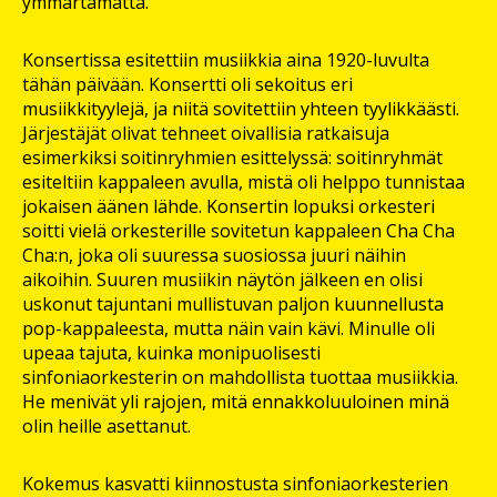
ymmärtämättä.
Konsertissa esitettiin musiikkia aina 1920-luvulta
tähän päivään. Konsertti oli sekoitus eri
musiikkityylejä, ja niitä sovitettiin yhteen tyylikkäästi.
Järjestäjät olivat tehneet oivallisia ratkaisuja
esimerkiksi soitinryhmien esittelyssä: soitinryhmät
esiteltiin kappaleen avulla, mistä oli helppo tunnistaa
jokaisen äänen lähde. Konsertin lopuksi orkesteri
soitti vielä orkesterille sovitetun kappaleen Cha Cha
Cha:n, joka oli suuressa suosiossa juuri näihin
aikoihin. Suuren musiikin näytön jälkeen en olisi
uskonut tajuntani mullistuvan paljon kuunnellusta
pop-kappaleesta, mutta näin vain kävi. Minulle oli
upeaa tajuta, kuinka monipuolisesti
sinfoniaorkesterin on mahdollista tuottaa musiikkia.
He menivät yli rajojen, mitä ennakkoluuloinen minä
olin heille asettanut.
Kokemus kasvatti kiinnostusta sinfoniaorkesterien