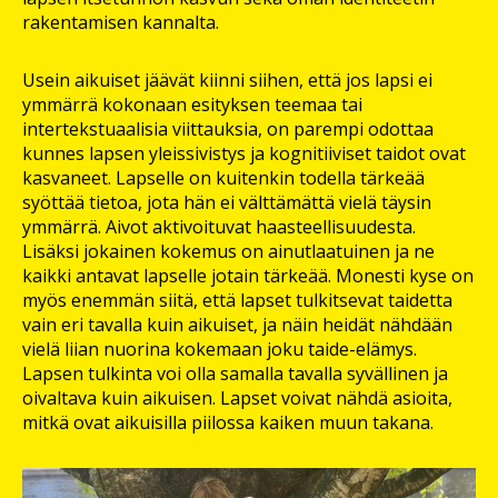
rakentamisen kannalta.
Usein aikuiset jäävät kiinni siihen, että jos lapsi ei
ymmärrä kokonaan esityksen teemaa tai
intertekstuaalisia viittauksia, on parempi odottaa
kunnes lapsen yleissivistys ja kognitiiviset taidot ovat
kasvaneet. Lapselle on kuitenkin todella tärkeää
syöttää tietoa, jota hän ei välttämättä vielä täysin
ymmärrä. Aivot aktivoituvat haasteellisuudesta.
Lisäksi jokainen kokemus on ainutlaatuinen ja ne
kaikki antavat lapselle jotain tärkeää. Monesti kyse on
myös enemmän siitä, että lapset tulkitsevat taidetta
vain eri tavalla kuin aikuiset, ja näin heidät nähdään
vielä liian nuorina kokemaan joku taide-elämys.
Lapsen tulkinta voi olla samalla tavalla syvällinen ja
oivaltava kuin aikuisen. Lapset voivat nähdä asioita,
mitkä ovat aikuisilla piilossa kaiken muun takana.