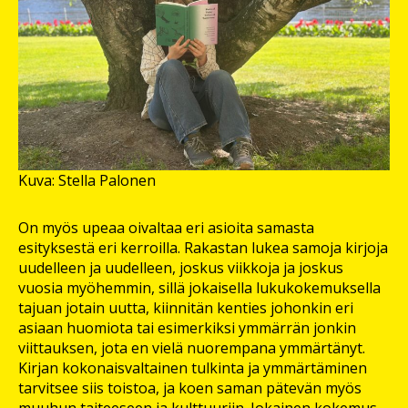
Kuva: Stella Palonen
On myös upeaa oivaltaa eri asioita samasta
esityksestä eri kerroilla. Rakastan lukea samoja kirjoja
uudelleen ja uudelleen, joskus viikkoja ja joskus
vuosia myöhemmin, sillä jokaisella lukukokemuksella
tajuan jotain uutta, kiinnitän kenties johonkin eri
asiaan huomiota tai esimerkiksi ymmärrän jonkin
viittauksen, jota en vielä nuorempana ymmärtänyt.
Kirjan kokonaisvaltainen tulkinta ja ymmärtäminen
tarvitsee siis toistoa, ja koen saman pätevän myös