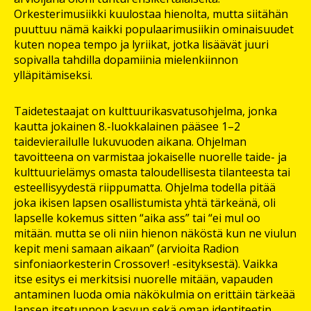
Orkesterimusiikki kuulostaa hienolta, mutta siitähän
puuttuu nämä kaikki populaarimusiikin ominaisuudet
kuten nopea tempo ja lyriikat, jotka lisäävät juuri
sopivalla tahdilla dopamiinia mielenkiinnon
ylläpitämiseksi.
Taidetestaajat on kulttuurikasvatusohjelma, jonka
kautta jokainen 8.-luokkalainen pääsee 1–2
taidevierailulle lukuvuoden aikana. Ohjelman
tavoitteena on varmistaa jokaiselle nuorelle taide- ja
kulttuurielämys omasta taloudellisesta tilanteesta tai
esteellisyydestä riippumatta. Ohjelma todella pitää
joka ikisen lapsen osallistumista yhtä tärkeänä, oli
lapselle kokemus sitten “aika ass” tai “ei mul oo
mitään. mutta se oli niin hienon näköstä kun ne viulun
kepit meni samaan aikaan” (arvioita Radion
sinfoniaorkesterin Crossover! -esityksestä). Vaikka
itse esitys ei merkitsisi nuorelle mitään, vapauden
antaminen luoda omia näkökulmia on erittäin tärkeää
lapsen itsetunnon kasvun sekä oman identiteetin