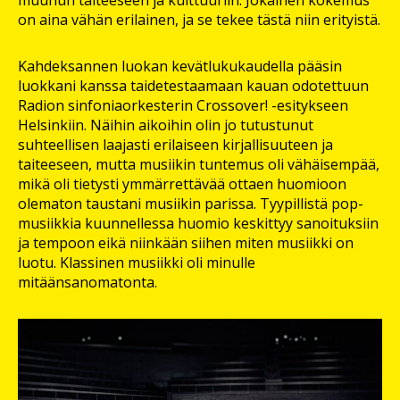
muuhun taiteeseen ja kulttuuriin. Jokainen kokemus
on aina vähän erilainen, ja se tekee tästä niin erityistä.
Kahdeksannen luokan kevätlukukaudella pääsin
luokkani kanssa taidetestaamaan kauan odotettuun
Radion sinfoniaorkesterin Crossover! -esitykseen
Helsinkiin. Näihin aikoihin olin jo tutustunut
suhteellisen laajasti erilaiseen kirjallisuuteen ja
taiteeseen, mutta musiikin tuntemus oli vähäisempää,
mikä oli tietysti ymmärrettävää ottaen huomioon
olematon taustani musiikin parissa. Tyypillistä pop-
musiikkia kuunnellessa huomio keskittyy sanoituksiin
ja tempoon eikä niinkään siihen miten musiikki on
luotu. Klassinen musiikki oli minulle
mitäänsanomatonta.