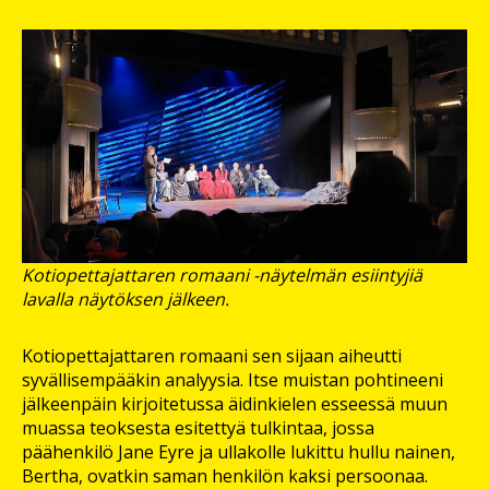
Kotiopettajattaren romaani -näytelmän esiintyjiä
lavalla näytöksen jälkeen.
Kotiopettajattaren romaani sen sijaan aiheutti
syvällisempääkin analyysia. Itse muistan pohtineeni
jälkeenpäin kirjoitetussa äidinkielen esseessä muun
muassa teoksesta esitettyä tulkintaa, jossa
päähenkilö Jane Eyre ja ullakolle lukittu hullu nainen,
Bertha, ovatkin saman henkilön kaksi persoonaa.