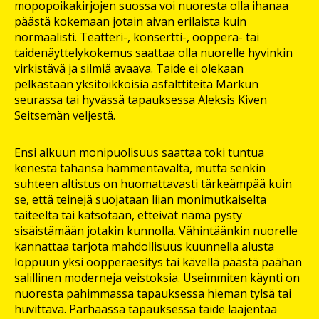
mopopoikakirjojen suossa voi nuoresta olla ihanaa
päästä kokemaan jotain aivan erilaista kuin
normaalisti. Teatteri-, konsertti-, ooppera- tai
taidenäyttelykokemus saattaa olla nuorelle hyvinkin
virkistävä ja silmiä avaava. Taide ei olekaan
pelkästään yksitoikkoisia asfalttiteitä Markun
seurassa tai hyvässä tapauksessa Aleksis Kiven
Seitsemän veljestä.
Ensi alkuun monipuolisuus saattaa toki tuntua
kenestä tahansa hämmentävältä, mutta senkin
suhteen altistus on huomattavasti tärkeämpää kuin
se, että teinejä suojataan liian monimutkaiselta
taiteelta tai katsotaan, etteivät nämä pysty
sisäistämään jotakin kunnolla. Vähintäänkin nuorelle
kannattaa tarjota mahdollisuus kuunnella alusta
loppuun yksi oopperaesitys tai kävellä päästä päähän
salillinen moderneja veistoksia. Useimmiten käynti on
nuoresta pahimmassa tapauksessa hieman tylsä tai
huvittava. Parhaassa tapauksessa taide laajentaa