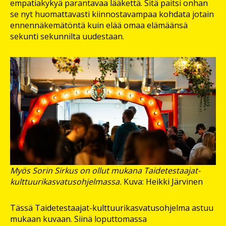
empatiakykyä parantavaa lääkettä. Sitä paitsi onhan
se nyt huomattavasti kiinnostavampaa kohdata jotain
ennennäkemätöntä kuin elää omaa elämäänsä
sekunti sekunnilta uudestaan.
Myös Sorin Sirkus on ollut mukana Taidetestaajat-
kulttuurikasvatusohjelmassa.
Kuva: Heikki Järvinen
Tässä Taidetestaajat-kulttuurikasvatusohjelma astuu
mukaan kuvaan. Siinä loputtomassa