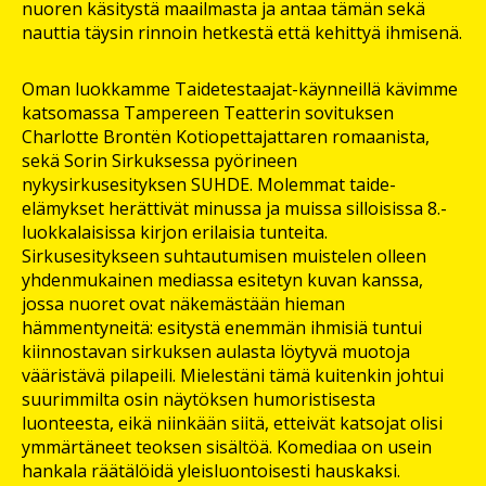
nuoren käsitystä maailmasta ja antaa tämän sekä
nauttia täysin rinnoin hetkestä että kehittyä ihmisenä.
Oman luokkamme Taidetestaajat-käynneillä kävimme
katsomassa Tampereen Teatterin sovituksen
Charlotte Brontën Kotiopettajattaren romaanista,
sekä Sorin Sirkuksessa pyörineen
nykysirkusesityksen SUHDE. Molemmat taide-
elämykset herättivät minussa ja muissa silloisissa 8.-
luokkalaisissa kirjon erilaisia tunteita.
Sirkusesitykseen suhtautumisen muistelen olleen
yhdenmukainen mediassa esitetyn kuvan kanssa,
jossa nuoret ovat näkemästään hieman
hämmentyneitä: esitystä enemmän ihmisiä tuntui
kiinnostavan sirkuksen aulasta löytyvä muotoja
vääristävä pilapeili. Mielestäni tämä kuitenkin johtui
suurimmilta osin näytöksen humoristisesta
luonteesta, eikä niinkään siitä, etteivät katsojat olisi
ymmärtäneet teoksen sisältöä. Komediaa on usein
hankala räätälöidä yleisluontoisesti hauskaksi.