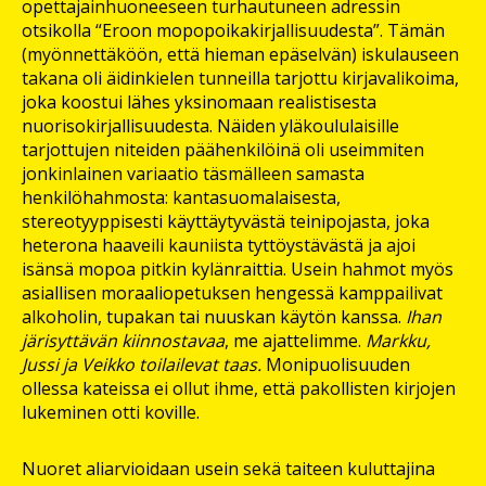
opettajainhuoneeseen turhautuneen adressin
otsikolla “Eroon mopopoikakirjallisuudesta”. Tämän
(myönnettäköön, että hieman epäselvän) iskulauseen
takana oli äidinkielen tunneilla tarjottu kirjavalikoima,
joka koostui lähes yksinomaan realistisesta
nuorisokirjallisuudesta. Näiden yläkoululaisille
tarjottujen niteiden päähenkilöinä oli useimmiten
jonkinlainen variaatio täsmälleen samasta
henkilöhahmosta: kantasuomalaisesta,
stereotyyppisesti käyttäytyvästä teinipojasta, joka
heterona haaveili kauniista tyttöystävästä ja ajoi
isänsä mopoa pitkin kylänraittia. Usein hahmot myös
asiallisen moraaliopetuksen hengessä kamppailivat
alkoholin, tupakan tai nuuskan käytön kanssa.
Ihan
järisyttävän kiinnostavaa
, me ajattelimme.
Markku,
Jussi ja Veikko toilailevat taas.
Monipuolisuuden
ollessa kateissa ei ollut ihme, että pakollisten kirjojen
lukeminen otti koville.
Nuoret aliarvioidaan usein sekä taiteen kuluttajina