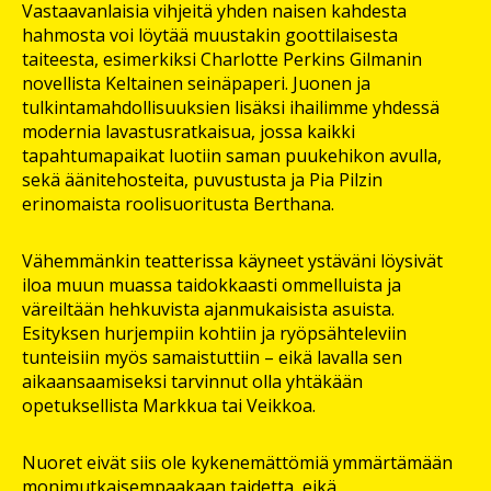
Vastaavanlaisia vihjeitä yhden naisen kahdesta
hahmosta voi löytää muustakin goottilaisesta
taiteesta, esimerkiksi Charlotte Perkins Gilmanin
novellista Keltainen seinäpaperi. Juonen ja
tulkintamahdollisuuksien lisäksi ihailimme yhdessä
modernia lavastusratkaisua, jossa kaikki
tapahtumapaikat luotiin saman puukehikon avulla,
sekä äänitehosteita, puvustusta ja Pia Pilzin
erinomaista roolisuoritusta Berthana.
Vähemmänkin teatterissa käyneet ystäväni löysivät
iloa muun muassa taidokkaasti ommelluista ja
väreiltään hehkuvista ajanmukaisista asuista.
Esityksen hurjempiin kohtiin ja ryöpsähteleviin
tunteisiin myös samaistuttiin – eikä lavalla sen
aikaansaamiseksi tarvinnut olla yhtäkään
opetuksellista Markkua tai Veikkoa.
Nuoret eivät siis ole kykenemättömiä ymmärtämään
monimutkaisempaakaan taidetta, eikä