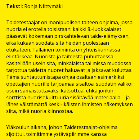
Teksti:
Ronja Niittymäki
Taidetestaajat on monipuolisen taiteen ohjelma, jossa
nuoria ei erotella toisistaan: kaikki 8.-luokkalaiset
pääsevät kokemaan pirskahtelevan taide-elämyksen,
eikä kukaan suodata sitä heidän puolestaan
etukäteen. Tällainen toiminta on yhteiskunnassa
elintärkeää. Nuorista ja taiteesta puhuttaessa
käsitellään usein sitä, minkälaista tai missä muodossa
tarjottua taidetta nuoret haluavat ja jaksavat kuluttaa.
Tämä suhtautumistapa ohjaa osaltaan esimerkiksi
opettajien nuorille tarjoamaa sisältöä: suodatin valikoi
usein samaistuttavaksi katsottua, ehkä jonkin
sorttista nuorisokulttuuria sisältävää materiaalia – ja
lähes väistämättä keski-ikäisten ihmisten näkemyksen
siitä, mikä nuoria kiinnostaa.
Yläkoulun aikana, johon Taidetestaajat-ohjelma
sijoittui, toimitimme ystäväpiirimme kanssa