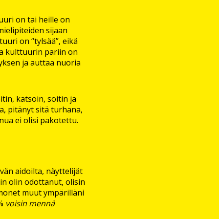
uri on tai heille on
ielipiteiden sijaan
uri on “tylsää”, eikä
a kulttuurin pariin on
nyksen ja auttaa nuoria
tin, katsoin, soitin ja
, pitänyt sitä turhana,
inua ei olisi pakotettu.
än aidoilta, näyttelijät
 olin odottanut, olisin
 monet muut ympärilläni
0%
voisin mennä