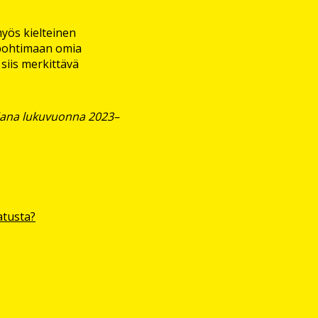
yös kielteinen
 pohtimaan omia
 siis merkittävä
aajana lukuvuonna 2023–
atusta?