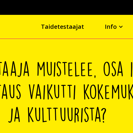
Taidetestaajat
Info
taaja muistelee, osa 
taus vaikutti kokemu
a ja kulttuurista?