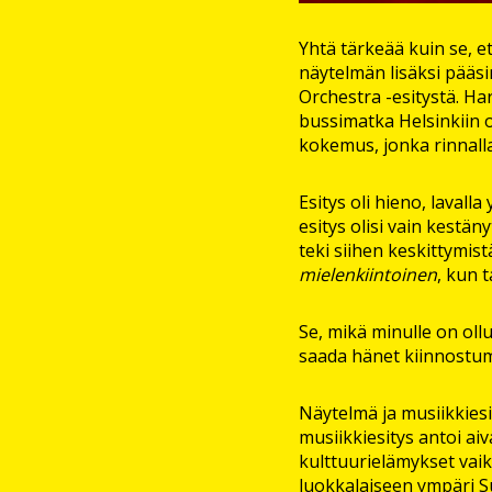
Yhtä tärkeää kuin se, e
näytelmän lisäksi pääsi
Orchestra -esitystä. Ha
bussimatka Helsinkiin o
kokemus, jonka rinnall
Esitys oli hieno, lavalla
esitys olisi vain kestä
teki siihen keskittymis
mielenkiintoinen
, kun 
Se, mikä minulle on oll
saada hänet kiinnostu
Näytelmä ja musiikkies
musiikkiesitys antoi ai
kulttuurielämykset vaiku
luokkalaiseen ympäri S