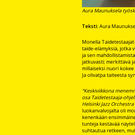
Aura Maunuksela työske
Teksti:
Aura Maunukse
Monella Taidetestaajat-
taide-elämyksiä, jotka v
ja sen mahdollistamist
jatkuvasti; merkittävä 
millaiseksi nuori kokee
Ja olivatpa taiteesta sy
“Keskiviikkona menemme
osa Taidetestaaja-ohj
Helsinki Jazz Orchestra
luokanvalvojalta oli mo
kenenkään ensimmäinen 
tunteja kestävää näytel
suhtautua retkeen, mut