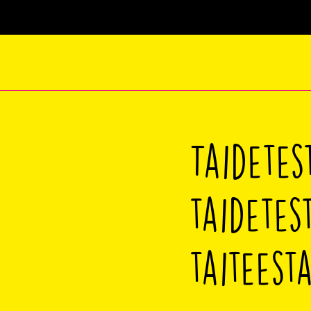
Taidetes
taidetes
taiteest