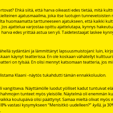
ovat? Ehkä siitä, että harva oikeasti edes tietää, mitä kulttu
ielteinen ajatusmaailma, joka itse luotujen tunnevetoisten m
ta huomaamatta tarttuneeseen ajatukseen, että kaikki kulttu
. Jos ajattelua varjostaa opittu ajattelutapa, kynnys hakeutu
ä harva edes yrittää astua sen yli. Taidetestaajat laskee kyn
ähellä sydäntäni ja lämmittänyt lapsuusmuistojani: luin, kirjoi
kaan käynyt teatterissa. En ole koskaan vähätellyt kulttuuria
 teatteri on tylsää. En olisi mennyt katsomaan teatteria, jos m
listama Klaani -näytös tukahdutti tämän ennakkoluulon.
 vangitseva. Näyttämölle luodut yölliset kadut tuntuivat eläv
 hahmojen tunteet myös yleisölle. Näytelmä oli enemmän kuin
 vaikka koulupäivä olisi päättynyt. Samaa mieltä olivat myös
: 18% vastasi kysymykseen “Menisitkö uudelleen?”
kyllä,
ja 3
.