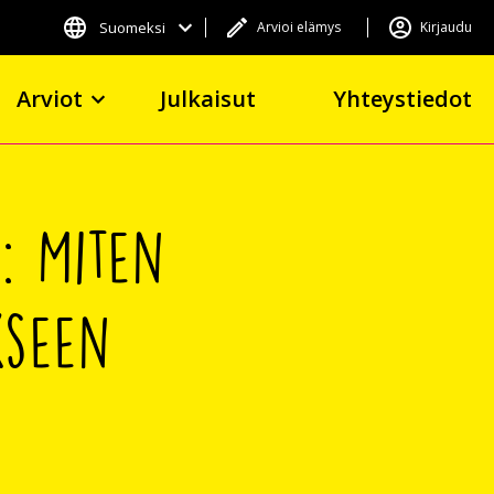
Suomeksi
Arvioi elämys
Kirjaudu
Arviot
Julkaisut
Yhteystiedot
1: Miten
kseen