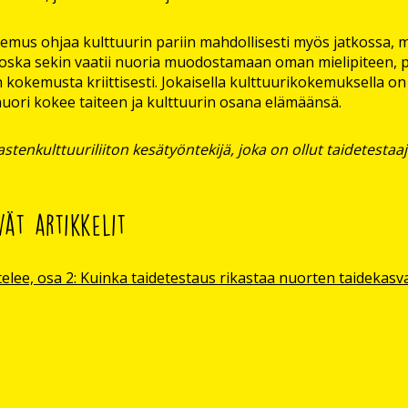
mus ohjaa kulttuurin pariin mahdollisesti myös jatkossa, m
oska sekin vaatii nuoria muodostamaan oman mielipiteen,
n kokemusta kriittisesti. Jokaisella kulttuurikokemuksella on
nuori kokee taiteen ja kulttuurin osana elämäänsä.
astenkulttuuriliiton kesätyöntekijä, joka on ollut taidetest
vät artikkelit
elee, osa 2: Kuinka taidetestaus rikastaa nuorten taidekasv