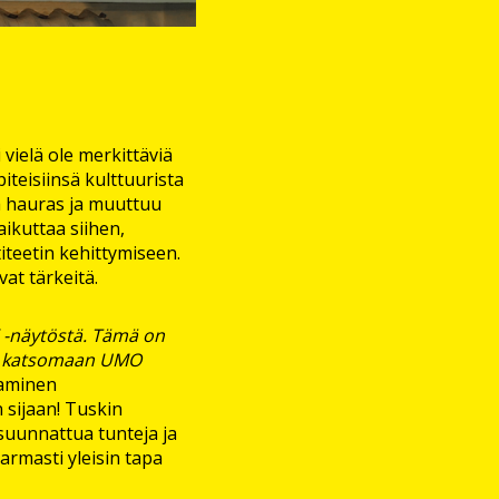
vielä ole merkittäviä
iteisiinsä kulttuurista
ä hauras ja muuttuu
aikuttaa siihen,
titeetin kehittymiseen.
vat tärkeitä.
 -näytöstä. Tämä on
in katsomaan UMO
aminen
 sijaan! Tuskin
uunnattua tunteja ja
armasti yleisin tapa