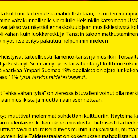
ttä kulttuurikokemuksia mahdollistetaan, on niiden monipuol
mme valtakunnalliselle vierailulle Helsinkiin katsomaan UMO
rvat jaksoivat näyttää ennakkoluulojaan musiikkiesitystä k
li vähän kuin luokkaretki. Ja Tanssin taloon matkustaminen
a myös itse esitys palautuu helpommin mieleen.
 yhdistyivät taiteellisesti flamenco-tanssi ja musiikki. Toisaalta
nyt ja kestänyt. Se ei vienyt pois tai vähentänyt kulttuuriko
tä vaativaa. Ympäri Suomea 19% oppilaista on ajatellut kok
taas 11%
tylsä
.
(
arviot.taidetestaajat.fi.
)
ut “ehkä vähän tylsä” on vieressä istuvalleni voinut olla mer
maan musiikista ja muuttamaan asennettaan.
itys muuttivat molemmat suhdettani kulttuuriin. Näytelmä k
van uudenlaisen kokemuksen musiikista. Tietoisesti tai tie
ttivat tavalla tai toisella myös muihin luokkalaisiini, mutta
uomen, jolle Taidetestaajat on kokemuksen mahdollistanut.