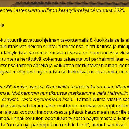
nteli Lastenkulttuuriliiton kesätyöntekijänä vuonna 2025.
la
kulttuurikasvatusohjelman tavoittamalla 8.-luokkalaisella ei 
aikuttaisivat heidän suhtautumiseensa, ajatuksiinsa ja mielip
a elämyksistä. Kokemus omasta itsestä on nuoruudessa viel
ja tunteita herättävä kokemus taiteesta voi parhaimmillaan v
 itsensä taiteen äärellä ja vaikuttaa merkittävästi oman iden
ntyvät mielipiteet myönteisiä tai kielteisiä, ne ovat omia, ne o
 8E -luokan kanssa Frenckellin teatterin katsomaan Klaani
elmaa. Myöhemmin huhtikuussa matkaamme vielä Helsinki
 -esitystä. Tästä myöhemmin lisää.”
Tämän Wilma-viestin sa
nille varmasti riemun aihe: teatteriin normaalien oppituntien
ajatus koostui innostuksesta päästä katsomaan nuorille s
mää. Ennakkoluulot, odotukset tylsästä näytelmästä olivat v
ta “on tää nyt parempi kun ruotsin tunti”, monet sanoivat.