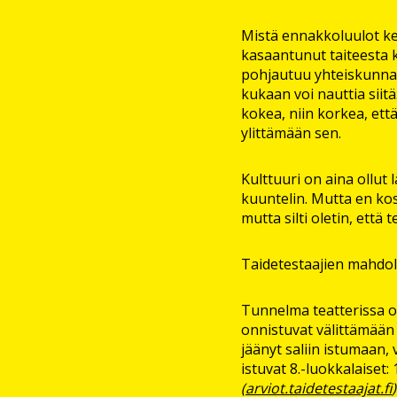
Mistä ennakkoluulot kert
kasaantunut taiteesta k
pohjautuu yhteiskunnal
kukaan voi nauttia siitä
kokea, niin korkea, ett
ylittämään sen.
Kulttuuri on aina ollut l
kuuntelin. Mutta en kos
mutta silti oletin, että
Taidetestaajien mahdol
Tunnelma teatterissa oli
onnistuvat välittämään
jäänyt saliin istumaan,
istuvat 8.-luokkalaiset
(
arviot.taidetestaajat.fi
)