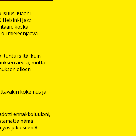
isuus. Klaani -
 Helsinki Jazz
ohtaan, koska
 oli mieleenjäävä
, tuntui siltä, kuin
kemuksen arvoa, mutta
emuksen olleen
kittäväkin kokemus ja
adotti ennakkoluuloni,
dostamatta nämä
 myös jokaiseen 8.-