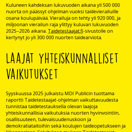
Kuluneen kahdeksan lukuvuoden aikana yli 500 000
nuorta on päässyt ohjelman vuoksi taidevierailuille
osana koulupäivää. Vierailuja on tehty yli 920 000, ja
miljoonan vierailun raja ylittyy kuluvan lukuvuoden
2025–2026 aikana.
Taidetestaajat.fi
-sivustolle on
kertynyt jo yli 300 000 nuorten taidearviota.
Laajat yhteiskunnalliset
vaikutukset
Syyskuussa 2025 julkaistu MDI Publicin tuottama
raportti Taidetestaajat-ohjelman vaikuttavuudesta
tunnistaa taidetestauksella olevan laajoja
yhteiskunnallisia vaikutuksia nuorten hyvinvointiin,
osallisuuteen, tulevaisuudenuskoon ja
demokratiataitoihin sekä koulujen taideopetukseen ja