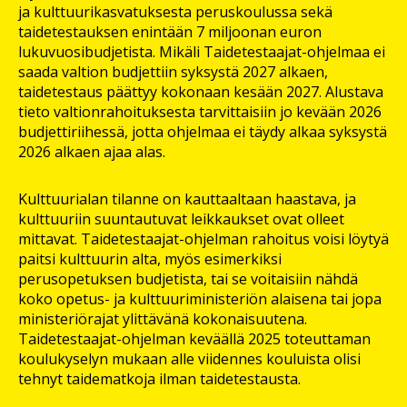
ja kulttuurikasvatuksesta peruskoulussa sekä
taidetestauksen enintään 7 miljoonan euron
lukuvuosibudjetista. Mikäli Taidetestaajat-ohjelmaa ei
saada valtion budjettiin syksystä 2027 alkaen,
taidetestaus päättyy kokonaan kesään 2027. Alustava
tieto valtionrahoituksesta tarvittaisiin jo kevään 2026
budjettiriihessä, jotta ohjelmaa ei täydy alkaa syksystä
2026 alkaen ajaa alas.
Kulttuurialan tilanne on kauttaaltaan haastava, ja
kulttuuriin suuntautuvat leikkaukset ovat olleet
mittavat. Taidetestaajat-ohjelman rahoitus voisi löytyä
paitsi kulttuurin alta, myös esimerkiksi
perusopetuksen budjetista, tai se voitaisiin nähdä
koko opetus- ja kulttuuriministeriön alaisena tai jopa
ministeriörajat ylittävänä kokonaisuutena.
Taidetestaajat-ohjelman keväällä 2025 toteuttaman
koulukyselyn mukaan alle viidennes kouluista olisi
tehnyt taidematkoja ilman taidetestausta.