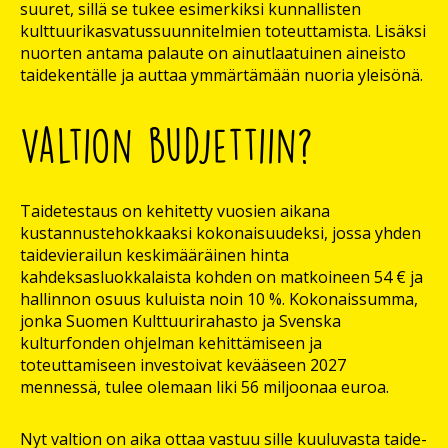
suuret, sillä se tukee esimerkiksi kunnallisten
kulttuurikasvatussuunnitelmien toteuttamista. Lisäksi
nuorten antama palaute on ainutlaatuinen aineisto
taidekentälle ja auttaa ymmärtämään nuoria yleisönä.
Valtion budjettiin?
Taidetestaus on kehitetty vuosien aikana
kustannustehokkaaksi kokonaisuudeksi, jossa yhden
taidevierailun keskimääräinen hinta
kahdeksasluokkalaista kohden on matkoineen 54 € ja
hallinnon osuus kuluista noin 10 %. Kokonaissumma,
jonka Suomen Kulttuurirahasto ja Svenska
kulturfonden ohjelman kehittämiseen ja
toteuttamiseen investoivat kevääseen 2027
mennessä, tulee olemaan liki 56 miljoonaa euroa.
Nyt valtion on aika ottaa vastuu sille kuuluvasta taide-