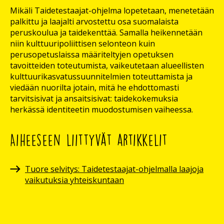
Mikäli Taidetestaajat-ohjelma lopetetaan, menetetään
palkittu ja laajalti arvostettu osa suomalaista
peruskoulua ja taidekenttää. Samalla heikennetään
niin kulttuuripoliittisen selonteon kuin
perusopetuslaissa määriteltyjen opetuksen
tavoitteiden toteutumista, vaikeutetaan alueellisten
kulttuurikasvatussuunnitelmien toteuttamista ja
viedään nuorilta jotain, mitä he ehdottomasti
tarvitsisivat ja ansaitsisivat: taidekokemuksia
herkässä identiteetin muodostumisen vaiheessa.
Aiheeseen liittyvät artikkelit
Tuore selvitys: Taidetestaajat-ohjelmalla laajoja
vaikutuksia yhteiskuntaan