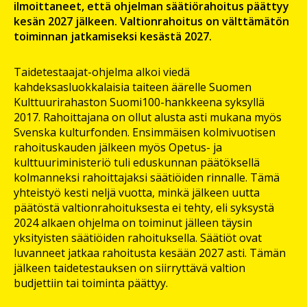
ilmoittaneet, että ohjelman säätiörahoitus päättyy
kesän 2027 jälkeen. Valtionrahoitus on välttämätön
toiminnan jatkamiseksi kesästä 2027.
Taidetestaajat-ohjelma alkoi viedä
kahdeksasluokkalaisia taiteen äärelle Suomen
Kulttuurirahaston Suomi100-hankkeena syksyllä
2017. Rahoittajana on ollut alusta asti mukana myös
Svenska kulturfonden. Ensimmäisen kolmivuotisen
rahoituskauden jälkeen myös Opetus- ja
kulttuuriministeriö tuli eduskunnan päätöksellä
kolmanneksi rahoittajaksi säätiöiden rinnalle. Tämä
yhteistyö kesti neljä vuotta, minkä jälkeen uutta
päätöstä valtionrahoituksesta ei tehty, eli syksystä
2024 alkaen ohjelma on toiminut jälleen täysin
yksityisten säätiöiden rahoituksella. Säätiöt ovat
luvanneet jatkaa rahoitusta kesään 2027 asti. Tämän
jälkeen taidetestauksen on siirryttävä valtion
budjettiin tai toiminta päättyy.