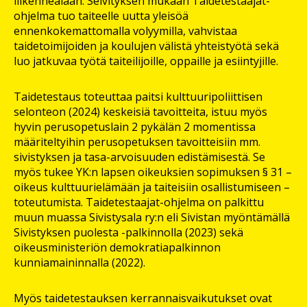
liikennealaan. Selvityksen mukaan Taidetestaajat-
ohjelma tuo taiteelle uutta yleisöä
ennenkokemattomalla volyymilla, vahvistaa
taidetoimijoiden ja koulujen välistä yhteistyötä sekä
luo jatkuvaa työtä taiteilijoille, oppaille ja esiintyjille.
Taidetestaus toteuttaa paitsi kulttuuripoliittisen
selonteon (2024) keskeisiä tavoitteita, istuu myös
hyvin perusopetuslain 2 pykälän 2 momentissa
määriteltyihin perusopetuksen tavoitteisiin mm.
sivistyksen ja tasa-arvoisuuden edistämisestä. Se
myös tukee YK:n lapsen oikeuksien sopimuksen § 31 –
oikeus kulttuurielämään ja taiteisiin osallistumiseen –
toteutumista. Taidetestaajat-ohjelma on palkittu
muun muassa Sivistysala ry:n eli Sivistan myöntämällä
Sivistyksen puolesta -palkinnolla (2023) sekä
oikeusministeriön demokratiapalkinnon
kunniamaininnalla (2022).
Myös taidetestauksen kerrannaisvaikutukset ovat