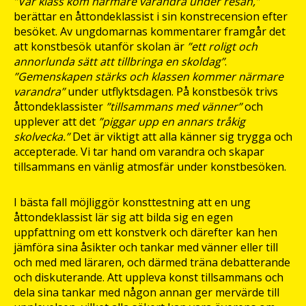
”Vår klass kom närmare varandra under resan,”
berättar en åttondeklassist i sin konstrecension efter
besöket. Av ungdomarnas kommentarer framgår det
att konstbesök utanför skolan är
”ett roligt och
annorlunda sätt att tillbringa en skoldag”
.
”Gemenskapen stärks och klassen kommer närmare
varandra”
under utflyktsdagen. På konstbesök trivs
åttondeklassister
”tillsammans med vänner”
och
upplever att det
”piggar upp en annars tråkig
skolvecka.”
Det är viktigt att alla känner sig trygga och
accepterade. Vi tar hand om varandra och skapar
tillsammans en vänlig atmosfär under konstbesöken.
I bästa fall möjliggör konsttestning att en ung
åttondeklassist lär sig att bilda sig en egen
uppfattning om ett konstverk och därefter kan hen
jämföra sina åsikter och tankar med vänner eller till
och med med läraren, och därmed träna debatterande
och diskuterande. Att uppleva konst tillsammans och
dela sina tankar med någon annan ger mervärde till