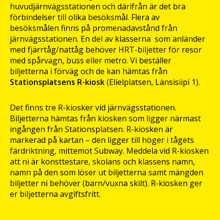
huvudjärnvägsstationen och därifrån är det bra
förbindelser till olika besöksmål. Flera av
besöksmålen finns på promenadavstånd från
järnvägsstationen. En del av klasserna som anländer
med fjärrtåg/nattåg behöver HRT-biljetter för resor
med spårvagn, buss eller metro. Vi beställer
biljetterna i förväg och de kan hämtas från
Stationsplatsens R-kiosk
(Elielplatsen, Länsisiipi 1).
Det finns tre R-kiosker vid järnvägsstationen.
Biljetterna hämtas från kiosken som ligger närmast
ingången från Stationsplatsen. R-kiosken är
markerad på kartan – den ligger till höger i tågets
färdriktning, mittemot Subway. Meddela vid R-kiosken
att ni är konsttestare, skolans och klassens namn,
namn på den som löser ut biljetterna samt mängden
biljetter ni behöver (barn/vuxna skilt). R-kiosken ger
er biljetterna avgiftsfritt.