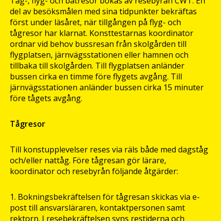
Tåg-, flyg- och båtresor bokas av resebyrån CWT. En
del av besöksmålen med sina tidpunkter bekräftas
först under läsåret, när tillgången på flyg- och
tågresor har klarnat. Konsttestarnas koordinator
ordnar vid behov bussresan från skolgården till
flygplatsen, järnvägsstationen eller hamnen och
tillbaka till skolgården. Till flygplatsen anländer
bussen cirka en timme före flygets avgång. Till
järnvägsstationen anländer bussen cirka 15 minuter
före tågets avgång.
Tågresor
Till konstupplevelser reses via räls både med dagståg
och/eller nattåg. Före tågresan gör lärare,
koordinator och resebyrån följande åtgärder:
Bokningsbekräftelsen för tågresan skickas via e-
post till ansvarsläraren, kontaktpersonen samt
rektorn. I resebekräftelsen syns restiderna och