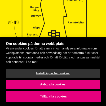
Om cookies på denna webbplats
Vi använder cookies för att samla in och analysera information om
webbplatsens prestanda och användning, för att förbättra funktioner
kopplade till sociala medier och för att förbättra och anpassa innehåll
och annonser.
Läs mer
Inställningar för cookies
Båtresor
Avböj alla cookies
Båtar eller färjor använder enbart åländska grupper
som reser till Helsingfors. Information om
Tillåt alla cookies
båtbiljetterna, hur man rör sig i Helsingfors samt
annat som behöver noteras, skickas till klassens