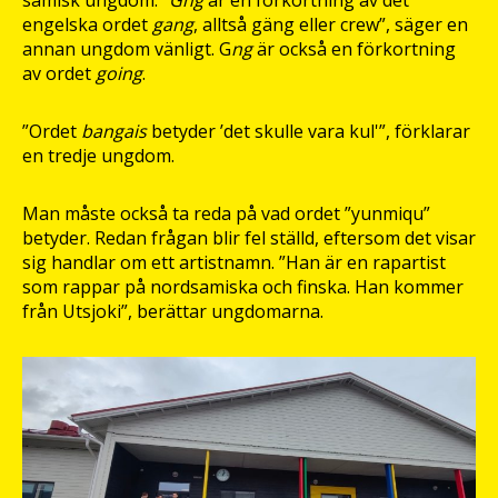
samisk ungdom. ”
Gng
är en förkortning av det
engelska ordet
gang
, alltså gäng eller crew”, säger en
annan ungdom vänligt. G
ng
är också en förkortning
av ordet
going
.
”Ordet
bangais
betyder ’det skulle vara kul'”, förklarar
en tredje ungdom.
Man måste också ta reda på vad ordet ”yunmiqu”
betyder. Redan frågan blir fel ställd, eftersom det visar
sig handlar om ett artistnamn. ”Han är en rapartist
som rappar på nordsamiska och finska. Han kommer
från Utsjoki”, berättar ungdomarna.