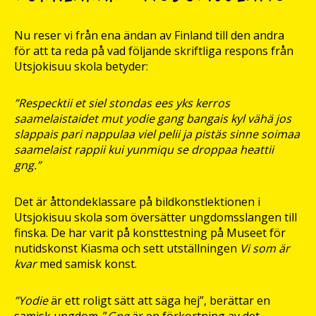
Nu reser vi från ena ändan av Finland till den andra
för att ta reda på vad följande skriftliga respons från
Utsjokisuu skola betyder:
”Respecktii et siel stondas ees yks kerros
saamelaistaidet mut yodie gang bangais kyl vähä jos
slappais pari nappulaa viel pelii ja pistäs sinne soimaa
saamelaist rappii kui yunmiqu se droppaa heattii
gng.”
Det är åttondeklassare på bildkonstlektionen i
Utsjokisuu skola som översätter ungdomsslangen till
finska. De har varit på konsttestning på Museet för
nutidskonst Kiasma och sett utställningen
Vi som är
kvar
med samisk konst.
”Yodie
är ett roligt sätt att säga hej”, berättar en